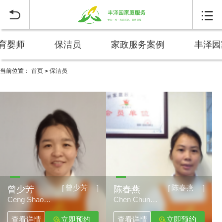


育婴师
保洁员
家政服务案例
丰泽园
当前位置：
首页
保洁员
>
广州家政保洁员服务_办公室保洁阿姨推荐_丰泽园家政
曾少芳
陈春燕
[
]
[
]
曾少芳
陈春燕
Ceng Shao
Chen Chun
Fang
Yan
查看详情
立即预约
查看详情
立即预约