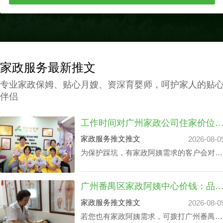
家政服务最新推文
专业家政保姆、贴心月嫂、资深育婴师，呵护家人的贴
伴侣
工作时间对广州家政公司住家价位的影
家政服务推文推文
2026-08-0
为保护踩坑，有家政阿姨需求的客户会对多
个公司做广州家政公司住家价位综合调研。
以保证能够在广州家政公司住家价位最优化
广州番禺区家政阿姨中心价钱：品牌声誉与实际服
的同时获取更多增值服务平台。影响广州家
政公司住家价位的关键部分有哪些成分？丰
家政服务推文推文
2026-08-0
泽园将用HR下面文章做析述。
若您也有家政阿姨需求，可拨打广州番禺区