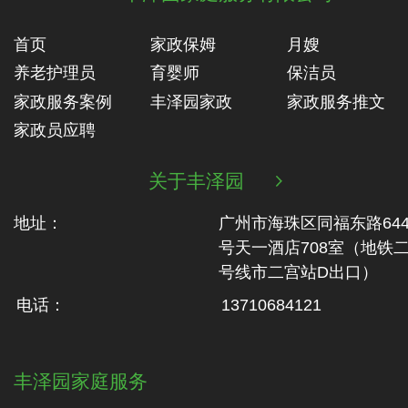
首页
家政保姆
月嫂
养老护理员
育婴师
保洁员
家政服务案例
丰泽园家政
家政服务推文
家政员应聘
关于丰泽园

地址：
广州市海珠区同福东路64
号天一酒店708室（地铁‬
号线市二‬宫站D出口）
电话：
13710684121
丰泽园家庭服务