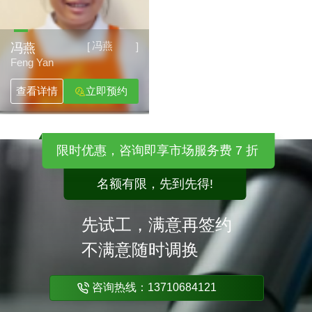
冯燕
[
]
冯燕
Feng Yan
查看详情
立即预约
限时优惠，咨询即享市场服务费 7 折
名额有限，先到先得!
先试工，满意再签约
不满意随时调换
咨询热线：13710684121