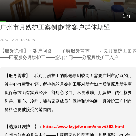
1
/
1
广州市月嫂护工案例|超常客户群体期望
2024-12-20 13:54:06
【服务流程】：客户问答——了解服务需求——计划月嫂护工面
——匹配服务月嫂护工——签订合同——分配月嫂护工入户
【服务需求】：我对月嫂护工的筛选原则较高！需要广州市好点的月
嫂中心有蒙受好评，所挑拣的月嫂护工要对新产妇产后复原及新生宝
贝保养方面有实践经验，能尽心尽力、不畏艰难。月嫂护工的性格要
和善、耐心、冷静，能与家庭成员们保持和谐沟通，月嫂护工广州市
价格也要被接受的范围内。

【选择月嫂护工】：
https://www.fzyjzfw.com/show/892.html
广州市好点的月嫂中心——丰泽园家政推荐高帅，其是邯郸，有6年