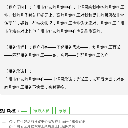
【客户反响】：广州市好点的月嫂中心，丰泽园给我挑拣的月嫂护工
能让我的月子时刻舒畅无比。高帅月嫂护工对我和婴儿的照顾都非常
负责任，碰着一些特殊状况，月嫂护工也能迅速应对。月嫂护工广州
市价格在对比其他广州市好点的月嫂中心也是品质高的。

【服务流程】：客户问答——了解服务需求——计划月嫂护工面试
——匹配服务月嫂护工——签订合同——分配月嫂护工入户

【服务承诺】：

广州市好点的月嫂中心——丰泽园承诺：先试工，认可后达成；对签
约月嫂护工服务不满意，实时更换。
热门标签：
家政人员
家政
上一条：
广州好点的月嫂中心获客户正面评价服务案例
下一条：
白云区月嫂保姆上乘质量上门服务案例