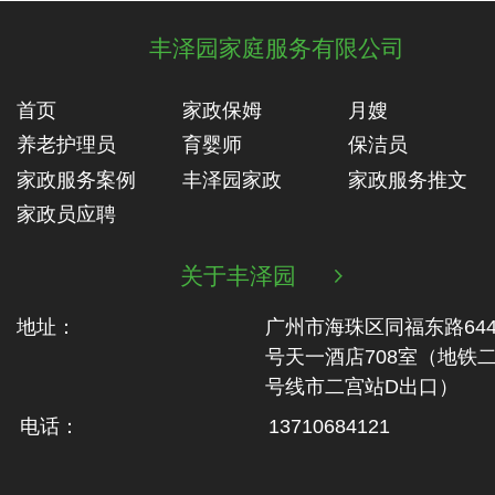
丰泽园家庭服务有限公司
首页
家政保姆
月嫂
养老护理员
育婴师
保洁员
家政服务案例
丰泽园家政
家政服务推文
家政员应聘
关于丰泽园

地址：
广州市海珠区同福东路64
号天一酒店708室（地铁‬
号线市二‬宫站D出口）
电话：
13710684121