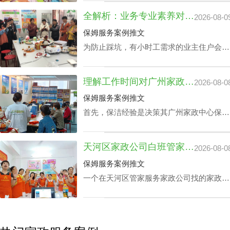
您广州番禺区家政阿姨中心价钱预算及筛选
全解析：业务专业素养对家政中心荔湾小时工费用的真影响
2026-08-0
原则下协配合适的阿姨。
保姆服务案例推文
为防止踩坑，有小时工需求的业主住户会对
各家中心做家政中心荔湾小时工费用全面分
析。以确保能够在家政中心荔湾小时工费用
理解工作时间对广州家政中心保洁24小时价格表的潜在影响
2026-08-0
最优化的同时赢得更多附加内容。影响家政
中心荔湾小时工费用的核心因素涉及哪些？
保姆服务案例推文
丰泽园将用HR下文文章做展开。
首先，保洁经验是决策其广州家政中心保洁
24小时价格表的关键成分之一，还有就是实
践本领方面，如家里老人护理技能、家庭教
天河区家政公司白班管家价格：公司声誉引导的收费标准
2026-08-0
育等，保洁个人独特性增加，其广州家政中
心保洁24小时价格表也会增加。
保姆服务案例推文
一个在天河区管家服务家政公司找的家政管
家对于处在快节奏的工作环境中的家庭肯定
是锦上添花，不仅具备完成如烹饪美食、清
扫卧室、洗衣、洗碗、熨衣等日常事务，还
可以照护老人及带孩子放学，让工作热情高