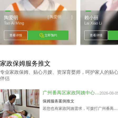
陶爱明
[
]
陶爱明
赖小丽
Tao Ai Ming
Lai Xiao Li
查看详情
立即预约
查看详情
家政保姆服务推文
专业家政保姆、贴心月嫂、资深育婴师，呵护家人的贴
伴侣
广州番禺区家政阿姨中心价钱：品牌声誉与实际服务水平
2026-08-0
保姆服务案例推文
若您也有家政阿姨需求，可拨打广州番禺区
家政中心陪伴电话199-2740-1722，在凭据