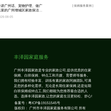
会讲广州话、宠物护理、做广
番禺区
[ 保姆服务案例 ]
东菜的广州增城区家政保洁案
的愉快
例
026-08-05
2026-08-
丰泽园家庭服务
广州丰泽园家政是专业的家政公司,提供优质的住家
保姆、白班保姆、钟点工和月嫂、育婴师等服务。
我们拥有经验丰富、训练有素的家政阿姨团队,可满
足您的多样化需求。无论是长期住家保姆,还是短期
白班保姆或钟点工,我们都能为您推荐最合适的人
选。选择丰泽园家政,让您的家庭生活更轻松、舒心!
备案号：
粤ICP备19151545号
版权归： 广州市丰泽园家庭服务有限公司 所有