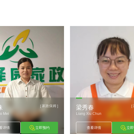
家政保姆
[
]
[
妹
梁秀春
o Mei
Liang Xiu Chun
看详情
立即预约
查看详情
立即