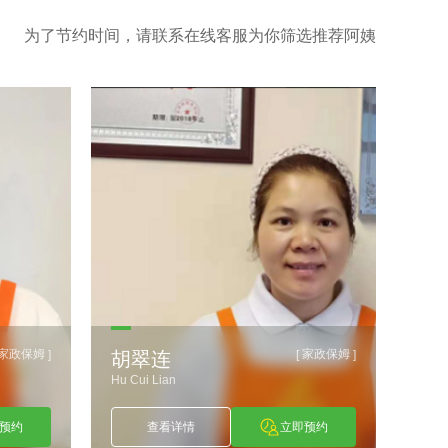
为了节约时间，请联系在线客服为你筛选推荐阿姨
家政保姆
家政保姆
]
[
]
胡翠连
杜
Hu Cui Lian
Du Mi
预约
查看详情
立即预约