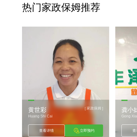
热门家政保姆推荐
政保姆
家政保姆
]
[
]
黄世彩
龚小
Huang Shi Cai
Gong Xia
约
查看详情
立即预约
查