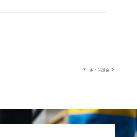

下一条：
冯登会