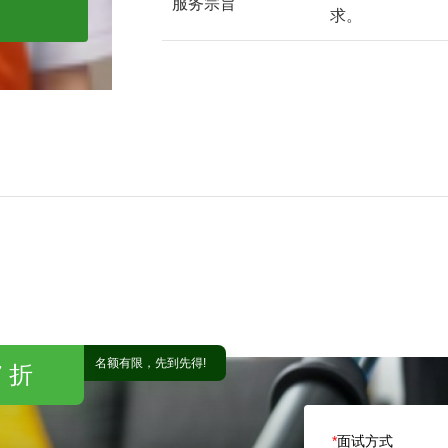
服务宗旨
求。
名额有限，先到先得!
 折
*
面试方式