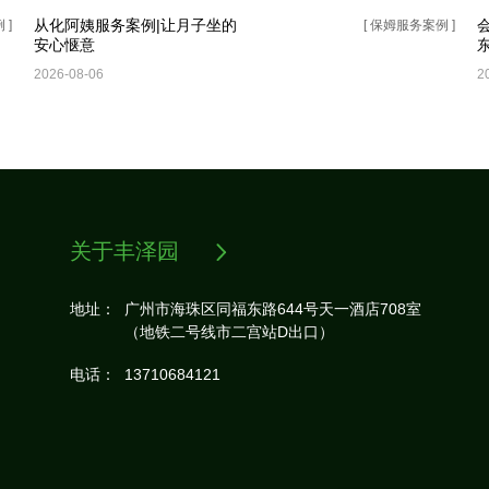
从化阿姨服务案例|让月子坐的
 ]
[ 保姆服务案例 ]
安心惬意
2026-08-06
2
关于丰泽园

地址：
广州市海珠区同福东路644号天一酒店708室
（地铁‬二号线市二‬宫站D出口）
电话：
13710684121