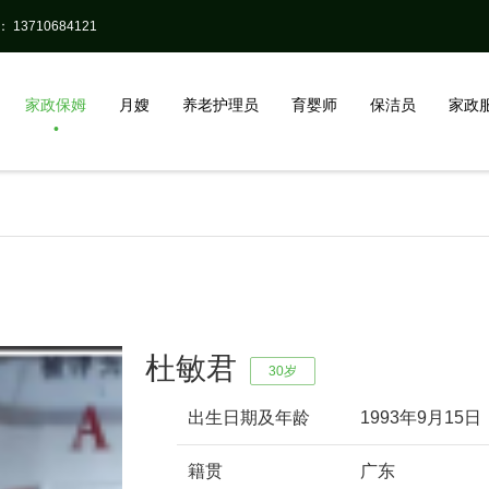
13710684121
家政保姆
月嫂
养老护理员
育婴师
保洁员
家政
杜敏君
30岁
出生日期及年龄
1993年9月15日
籍贯
广东