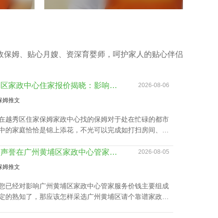
政保姆、贴心月嫂、资深育婴师，呵护家人的贴心伴侣
越秀区家政中心住家报价揭晓：影响因素及如何选择最佳服务
2026-08-06
保姆推文
在越秀区住家保姆家政中心找的保姆对于处在忙碌的都市
中的家庭恰恰是锦上添花，不光可以完成如打扫房间、熨
洗衣、准备饭菜、洗碗等家庭杂务，还可以抚恤老人及家
送，让志存高远的人专心致志工作，那越秀区家政中心住
品牌声誉在广州黄埔区家政中心管家服务价钱里的分量
2026-08-05
价该如何计算呢？
保姆推文
您已经对影响广州黄埔区家政中心管家服务价钱主要组成
定的熟知了，那应该怎样采选广州黄埔区请个靠谱家政中
？下面是丰泽园总结的广州黄埔区请个靠谱家政中心应具