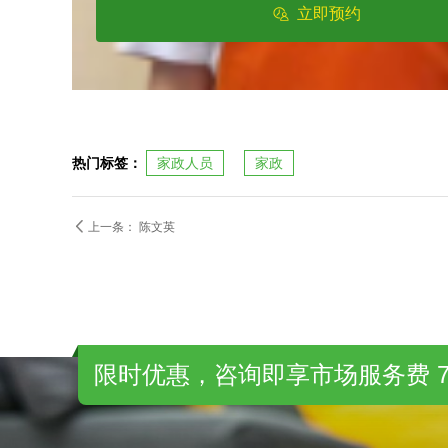
立即预约
热门标签：
家政人员
家政

上一条：
陈文英
限时优惠，咨询即享市场服务费 7