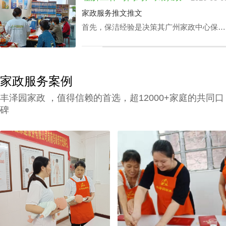
中心荔湾小时工费用的核心因素涉及哪些？
家政服务推文推文
丰泽园将用HR下文文章做展开。
首先，保洁经验是决策其广州家政中心保洁
24小时价格表的关键成分之一，还有就是实
践本领方面，如家里老人护理技能、家庭教
育等，保洁个人独特性增加，其广州家政中
心保洁24小时价格表也会增加。
家政服务案例
丰泽园家政 ，值得信赖的首选，超12000+家庭的共同口
碑