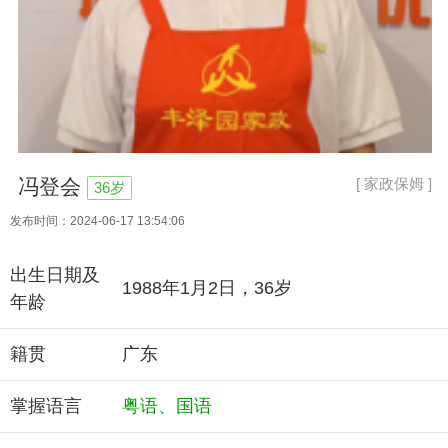
[ 家政保姆 ]
冯登会
36岁
发布时间：2024-06-17 13:54:06
出生日期及
1988年1月2日，36岁
年龄
籍贯
广东
掌握语言
粤语、国语