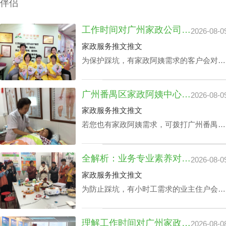
伴侣
工作时间对广州家政公司住家价位的影响浅析
2026-08-0
家政服务推文推文
为保护踩坑，有家政阿姨需求的客户会对多
个公司做广州家政公司住家价位综合调研。
以保证能够在广州家政公司住家价位最优化
广州番禺区家政阿姨中心价钱：品牌声誉与实际服务水平
2026-08-0
的同时获取更多增值服务平台。影响广州家
政公司住家价位的关键部分有哪些成分？丰
家政服务推文推文
泽园将用HR下面文章做析述。
若您也有家政阿姨需求，可拨打广州番禺区
家政中心陪伴电话199-2740-1722，在凭据
您广州番禺区家政阿姨中心价钱预算及筛选
全解析：业务专业素养对家政中心荔湾小时工费用的真影响
2026-08-0
原则下协配合适的阿姨。
家政服务推文推文
为防止踩坑，有小时工需求的业主住户会对
各家中心做家政中心荔湾小时工费用全面分
析。以确保能够在家政中心荔湾小时工费用
理解工作时间对广州家政中心保洁24小时价格表的潜在影响
2026-08-0
最优化的同时赢得更多附加内容。影响家政