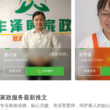
家政保姆
[
]
龚小妹
梁秀春
Gong Xiao Mei
Liang Xiu Chun
查看详情
立即预约
查看详情
家政服务最新推文
专业家政保姆、贴心月嫂、资深育婴师，呵护家人的贴