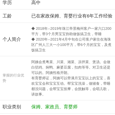
学历
高中
工龄
已在家政保姆、育婴行业有6年工作经验
◆ 2018年--2019年珠江帝景梅州客户一家六口200
平方，带3个月男宝宝协助做饭搞卫生，带睡
个人简介
◆ 2020年--2021年4月中旬在公司客户家住在海珠
区广州人三大一小100平方，带6个月的宝宝，及煮
饭搞卫生
阿姨会煮粤菜、川菜、湘菜、凉拌菜、煲汤。会做
白切鸡、焖鸭、麻婆豆腐，扣肉等等。对卫生还是
可以的。阿姨性格开朗。
掌握的行业优
有育婴师证，阿姨可以带满月宝宝以上的宝宝，喜
势
欢宝宝会和宝宝互动。帮宝宝洗澡，做辅食，带睡
都没问题，会帮宝宝按摩，会抚触等，会唱儿歌，
讲故事。
职业类别
保姆、家政员、育婴师