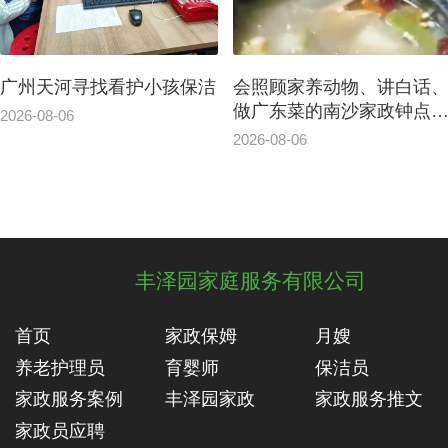
广州天河寻找看护小孩保洁
会照顾家养动物、讲白话
做广东菜的南沙家政钟点
2026-08-06
案例
2026-08-06
丰泽园家庭服务有限公司
首页
家政保姆
月嫂
养老护理员
育婴师
保洁员
家政服务案例
丰泽园家政
家政服务推文
家政员应聘