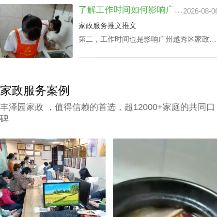
添花，不光可以完成如打扫房间、熨衣、洗
了解工作时间如何影响广州越秀区家政中心查询电话价格表及服务质量
2026-08-0
衣、准备饭菜、洗碗等家庭杂务，还可以抚
恤老人及家长接送，让志存高远的人专心致
家政服务推文推文
志工作，那越秀区家政中心住家报价该如何
第二，工作时间也是影响广州越秀区家政中
计算呢？
心查询电话价格表关键要素之一，有些家庭
业主因自身家庭生活状况，需要依照需求调
整工作时间表，聘请的家政保洁要有高机动
性，而这家庭业主需要例常会影响广州越秀
家政服务案例
区家政中心查询电话价格表。
丰泽园家政 ，值得信赖的首选，超12000+家庭的共同口
碑