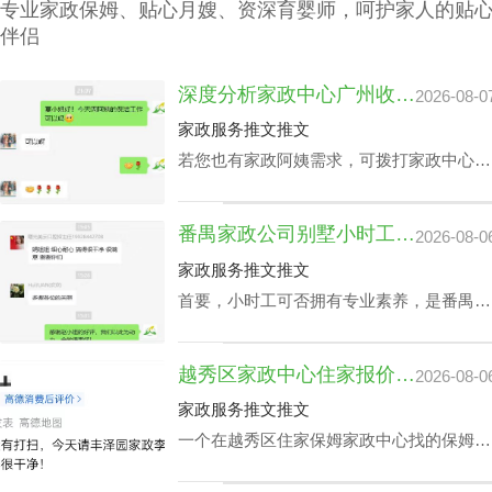
专业家政保姆、贴心月嫂、资深育婴师，呵护家人的贴
伴侣
深度分析家政中心广州收费与业务技能专长关系
2026-08-0
家政服务推文推文
若您也有家政阿姨需求，可拨打家政中心广
州联系方式199-2740-1722，在对您家政中
心广州收费预算及选拔指标下寻找合适的阿
番禺家政公司别墅小时工收费会因雇主要求而变动？
2026-08-0
姨。
家政服务推文推文
首要，小时工可否拥有专业素养，是番禺家
政公司别墅小时工收费相关因素之一，该专
业素养，如老人护理技能、小朋友伺候、教
越秀区家政中心住家报价揭晓：影响因素及如何选择最佳服务
2026-08-0
孩子做作业等，这类小时工技能与番禺家政
公司别墅小时工收费都是紧密依赖的。
家政服务推文推文
一个在越秀区住家保姆家政中心找的保姆对
于处在忙碌的都市生活中的家庭恰恰是锦上