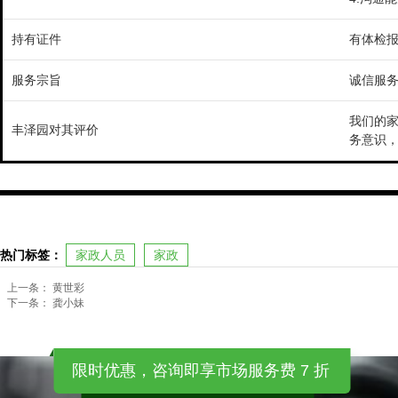
持有证件
有体检
服务宗旨
诚信服
我们的
丰泽园对其评价
务意识
热门标签：
家政人员
家政
上一条：
黄世彩
下一条：
龚小妹
限时优惠，咨询即享市场服务费 7 折