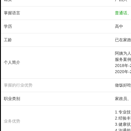
掌握语言
普通话
学历
高中
工龄
已在家政
阿姨为
服务案
个人简介
2018
2020
掌握的行业优势
做饭好
职业类别
家政员
1.专业
2.经验
业务优势
3.健康
4.沟通