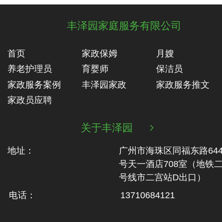
丰泽园家庭服务有限公司
首页
家政保姆
月嫂
养老护理员
育婴师
保洁员
家政服务案例
丰泽园家政
家政服务推文
家政员应聘
关于丰泽园

地址：
广州市海珠区同福东路64
号天一酒店708室（地铁‬
号线市二‬宫站D出口）
电话：
13710684121