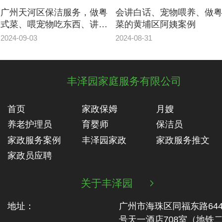
广州天河区保洁服务，做粤
会讲白话、宠物喂养、做
式菜、喂宠物吃东西、讲白
菜的黄埔区阿姨案例
话
2024-09-03
2024-08-31
丰泽园家庭服务有限公司
首页
家政保姆
月嫂
养老护理员
育婴师
保洁员
家政服务案例
丰泽园家政
家政服务推文
家政员应聘
关于丰泽园

地址：
广州市海珠区同福东路64
号天一酒店708室（地铁‬