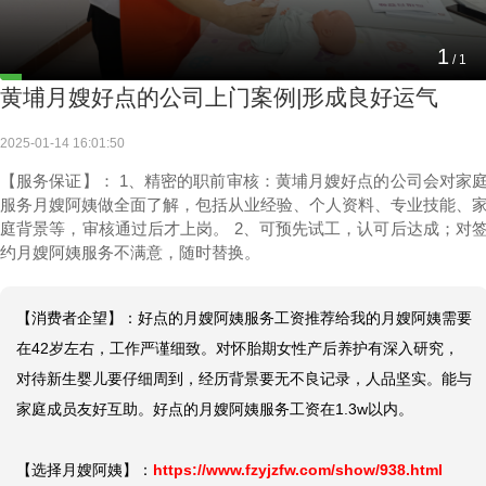
1
/
1
黄埔月嫂好点的公司上门案例|形成良好运气
2025-01-14 16:01:50
【服务保证】： 1、精密的职前审核：黄埔月嫂好点的公司会对家
服务月嫂阿姨做全面了解，包括从业经验、个人资料、专业技能、
庭背景等，审核通过后才上岗。 2、可预先试工，认可后达成；对
约月嫂阿姨服务不满意，随时替换。
【消费者企望】：好点的月嫂阿姨服务工资推荐给我的月嫂阿姨需要
在42岁左右，工作严谨细致。对怀胎期女性产后养护有深入研究，
对待新生婴儿要仔细周到，经历背景要无不良记录，人品坚实。能与
家庭成员友好互助。好点的月嫂阿姨服务工资在1.3w以内。

【选择月嫂阿姨】：
https://www.fzyjzfw.com/show/938.html