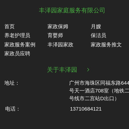
丰泽园家庭服务有限公司
首页
家政保姆
月嫂
养老护理员
育婴师
保洁员
家政服务案例
丰泽园家政
家政服务推文
家政员应聘
关于丰泽园

地址：
广州市海珠区同福东路64
号天一酒店708室（地铁‬
号线市二‬宫站D出口）
电话：
13710684121