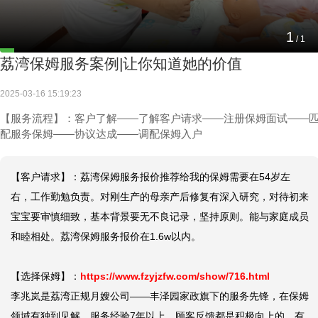
1
/
1
荔湾保姆服务案例|让你知道她的价值
2025-03-16 15:19:23
【服务流程】：客户了解——了解客户请求——注册保姆面试——
配服务保姆——协议达成——调配保姆入户
【客户请求】：荔湾保姆服务报价推荐给我的保姆需要在54岁左
右，工作勤勉负责。对刚生产的母亲产后修复有深入研究，对待初来
宝宝要审慎细致，基本背景要无不良记录，坚持原则。能与家庭成员
和睦相处。荔湾保姆服务报价在1.6w以内。

【选择保姆】：
https://www.fzyjzfw.com/show/716.html
李兆岚是荔湾正规月嫂公司——丰泽园家政旗下的服务先锋，在保姆
领域有独到见解，服务经验7年以上，顾客反馈都是积极向上的，有