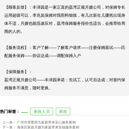
【顾客反馈】：丰泽园是一家正直的荔湾正规月嫂公司，对保姆专长
运用超级可以，李兆岚保姆对我照料细致，有几次新生儿骤然出现身
体不适，月嫂也能迅速应对，荔湾保姆服务报价也适当，会推荐给周
围的人的。

【服务流程】：客户了解——了解客户请求——注册保姆面试——匹
配服务保姆——协议达成——调配保姆入户

【保障服务】：

荔湾正规月嫂公司——丰泽园承诺：先试工，认可后达成；对签约保
姆服务不满意，随时更换。
热门标签：
家政人员
家政
上一条：
广州市育婴师为家庭带来安心服务案例
下一条：
海珠区家政月嫂为家庭带来安稳服务案例