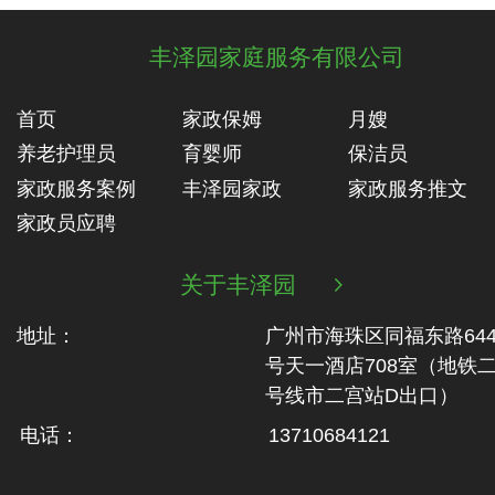
丰泽园家庭服务有限公司
首页
家政保姆
月嫂
养老护理员
育婴师
保洁员
家政服务案例
丰泽园家政
家政服务推文
家政员应聘
关于丰泽园

地址：
广州市海珠区同福东路64
号天一酒店708室（地铁‬
号线市二‬宫站D出口）
电话：
13710684121