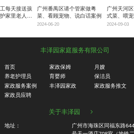
广州番禺区请个管家做粤
广州天河区保洁服务，做
菜、看顾宠物、说白话案例
式菜、喂宠物吃东西、讲
话
2024-06-20
2024-09-03
丰泽园家庭服务有限公司
首页
家政保姆
月嫂
养老护理员
育婴师
保洁员
家政服务案例
丰泽园家政
家政服务推文
家政员应聘
关于丰泽园

地址：
广州市海珠区同福东路64
号天一酒店708室（地铁‬