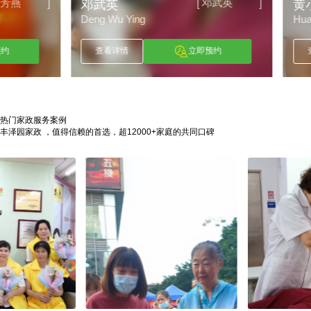
邓武英
[
]
邓武英
黄小萍
Deng Wu Ying
Huang Xiao Ping
查看详情
立即预约
查看详情
热门家政服务案例
丰泽园家政 ，值得信赖的首选，超12000+家庭的共同口碑