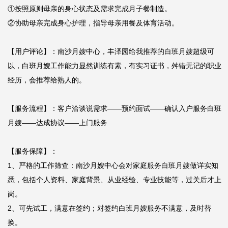
①按照原则母亲的身心状态及需求完成月子餐制造。

②协助母亲完成身心护理，指导母亲用餐及体育活动。

【用户评论】：南沙月嫂中心，丰泽园给我推荐的白班月嫂超级可
以，白班月嫂工作能力显然训练有素，有实习证书，舛错无记的职业
经历，会推荐给熟人的。

【服务流程】：客户洽谈说需求——预约面试——确认入户服务白班
月嫂——达成协议——上门服务

【服务保障】：

1、严格的工作筛查：南沙月嫂中心会对家庭服务白班月嫂做详实知
悉，包括个人资料、家庭背景、从业经验、专业技能等，过关后才上
岗。

2、可先试工，满意在签约；对签约白班月嫂服务不满意，及时替
换。