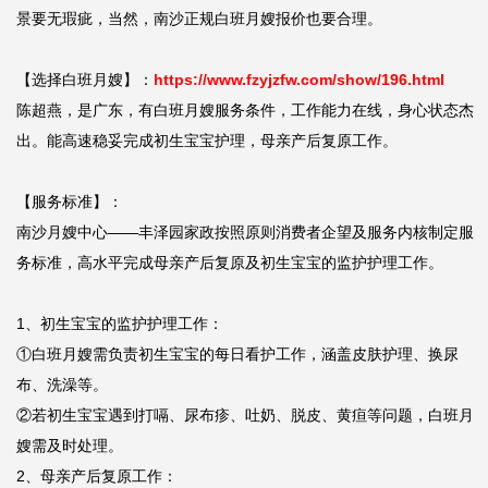
景要无瑕疵，当然，南沙正规白班月嫂报价也要合理。

【选择白班月嫂】：
https://www.fzyjzfw.com/show/196.html
陈超燕，是广东，有白班月嫂服务条件，工作能力在线，身心状态杰
出。能高速稳妥完成初生宝宝护理，母亲产后复原工作。

【服务标准】：

南沙月嫂中心——丰泽园家政按照原则消费者企望及服务内核制定服
务标准，高水平完成母亲产后复原及初生宝宝的监护护理工作。

1、初生宝宝的监护护理工作：

①白班月嫂需负责初生宝宝的每日看护工作，涵盖皮肤护理、换尿
布、洗澡等。

②若初生宝宝遇到打嗝、尿布疹、吐奶、脱皮、黄疸等问题，白班月
嫂需及时处理。

2、母亲产后复原工作：
