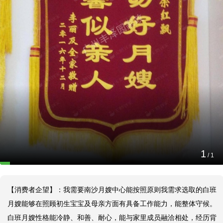
高水平南沙白班月嫂服务案例
2026-07-01 17:12:56
【服务标准】： 南沙月嫂中心——丰泽园家政按照原则消费者企
及服务内核制定服务标准，高水平完成母亲产后复原及初生宝宝的
护护理工作。 1、初生宝宝的监护护理工作： ①白班月嫂需负责
生宝宝的每日看护工作，涵盖皮肤护理、换尿布、洗澡等。 ②若
生宝宝遇到打嗝、尿布疹、吐奶、脱皮、黄疸等问题，白班月嫂需
时处理。 2、母亲产后复原工作： ①按照原则母亲的身心状态及
求完成月子餐制造。 ②协助母亲完成身心护理，指导母亲用餐及
1
/
1
育活动。
【消费者企望】：我需要南沙月嫂中心能按照原则我需求选取的白班
月嫂能够在照顾初生宝宝及母亲方面有具备工作能力，能整体守候。
白班月嫂性格能冷静、和善、耐心，能与家里成员融洽相处，经历背