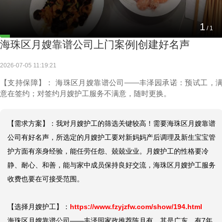
1
/
1
海珠区月嫂靠谱公司上门案例|创建好名声
2026-07-05 11:19:21
【支持保障】： 海珠区月嫂靠谱公司——丰泽园承诺：预试工，
意在签约；对签约月嫂护工服务不满意，随时更换。
【需求方案】：我对月嫂护工的筛选关键较高！需要海珠区月嫂靠谱
公司有好名声，所选定的月嫂护工要对新妈妈产后调理及新生宝宝管
护方面有亲身经验，能任劳任怨、兢兢业业。月嫂护工的性格要冷
静、耐心、和善，能与家中成员保持良好交流，海珠区月嫂护工服务
收费也要在可接受范围。

【选择月嫂护工】：
https://www.fzyjzfw.com/show/194.html
海珠区月嫂靠谱公司——丰泽园家政推荐陈月有，其是广东，有7年