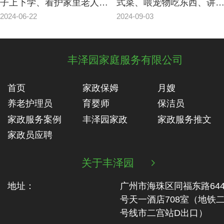
子上下学、看护家里老人、
式菜、喂宠物吃东西、讲
家居保养案例
话
2024-06-22
2024-09-03
丰泽园家庭服务有限公司
首页
家政保姆
月嫂
养老护理员
育婴师
保洁员
家政服务案例
丰泽园家政
家政服务推文
家政员应聘
关于丰泽园

地址：
广州市海珠区同福东路64
号天一酒店708室（地铁‬
号线市二‬宫站D出口）