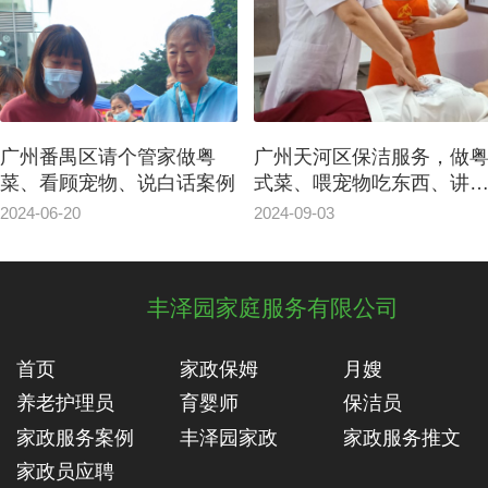
广州番禺区请个管家做粤
广州天河区保洁服务，做
菜、看顾宠物、说白话案例
式菜、喂宠物吃东西、讲
话
2024-06-20
2024-09-03
丰泽园家庭服务有限公司
首页
家政保姆
月嫂
养老护理员
育婴师
保洁员
家政服务案例
丰泽园家政
家政服务推文
家政员应聘