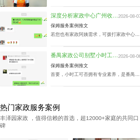
家进行技能培训，充分了解需执行的岗位任
务以及提前模演可能会遭遇的问题，迅速履
深度分析家政中心广州收费与业务技能专长关系
2026-08-0
职。 2、为保障客户权利，需对家政管家做
一丝不苟背景调查，完成实名核查、犯罪记
保姆服务案例推文
录验证、个人信用报告查询等。 3、广州高
若您也有家政阿姨需求，可拨打家政中心广
级管家打扫家政中心还要有详实的家政服务
州联系方式199-2740-1722，在对您家政中
选项，为所有的顾客筹办家政管家方案。
心广州收费预算及选拔指标下寻找合适的阿
4、要与所有的顾客签署条约，提供项目及
番禺家政公司别墅小时工收费会因雇主要求而变动？
2026-08-0
姨。
广州家政中心流程价位需列明。
保姆服务案例推文
首要，小时工可否拥有专业素养，是番禺家
政公司别墅小时工收费相关因素之一，该专
业素养，如老人护理技能、小朋友伺候、教
孩子做作业等，这类小时工技能与番禺家政
公司别墅小时工收费都是紧密依赖的。
热门家政服务案例
丰泽园家政 ，值得信赖的首选，超12000+家庭的共同口
碑