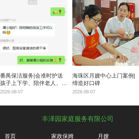
海珠区月嫂中心上门案例|
广州家政小时工服务，讲
缔造好口碑
东话、简洁房间、喂宠物
东西
2026-08-07
2026-08-07
丰泽园家庭服务有限公司
首页
家政保姆
月嫂