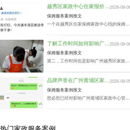
业素养，如老人护理技能、小朋友伺候、教
越秀区家政中心住家报价揭晓：影响因素及如何选择最佳服务
2026-08-0
孩子做作业等，这类小时工技能与番禺家政
公司别墅小时工收费都是紧密依赖的。
保姆服务案例推文
一个在越秀区住家保姆家政中心找的保姆对
于处在忙碌的都市生活中的家庭恰恰是锦上
添花，不光可以完成如打扫房间、熨衣、洗
了解工作时间如何影响广州越秀区家政中心查询电话价格表及服务质量
2026-08-0
衣、准备饭菜、洗碗等家庭杂务，还可以抚
恤老人及家长接送，让志存高远的人专心致
保姆服务案例推文
志工作，那越秀区家政中心住家报价该如何
第二，工作时间也是影响广州越秀区家政中
计算呢？
心查询电话价格表关键要素之一，有些家庭
业主因自身家庭生活状况，需要依照需求调
品牌声誉在广州黄埔区家政中心管家服务价钱里的分量
2026-08-0
整工作时间表，聘请的家政保洁要有高机动
性，而这家庭业主需要例常会影响广州越秀
保姆服务案例推文
区家政中心查询电话价格表。
想必您已经对影响广州黄埔区家政中心管家
服务价钱主要组成有一定的熟知了，那应该
怎样采选广州黄埔区请个靠谱家政中心呢？
下面是丰泽园总结的广州黄埔区请个靠谱家
政中心应具备的综合素质。
热门家政服务案例