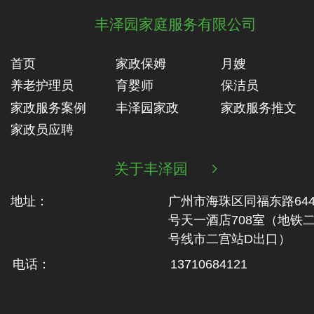
丰泽园家庭服务有限公司
首页
家政保姆
月嫂
养老护理员
育婴师
保洁员
家政服务案例
丰泽园家政
家政服务推文
家政员应聘
关于丰泽园

地址：
广州市海珠区同福东路64
号天一酒店708室（地铁‬
号线市二‬宫站D出口）
电话：
13710684121