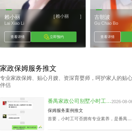
赖小丽
[
]
赖小丽
古朝波
Lai Xiao Li
Gu Chao Bo
查看详情
立即预约
查看详情
家政保姆服务推文
专业家政保姆、贴心月嫂、资深育婴师，呵护家人的贴
伴侣
番禺家政公司别墅小时工收费会因雇主要求而变动？
2026-08-0
保姆服务案例推文
首要，小时工可否拥有专业素养，是番禺家
政公司别墅小时工收费相关因素之一，该专