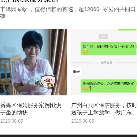
丰泽园家政 ，值得信赖的首选，超12000+家庭的共同口
碑
番禺区保姆服务案例|让月
广州白云区保洁服务，按
子坐的愉快
送孩子上学放学、做广东
肴、讲广州话
2026-08-05
2026-08-05