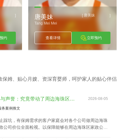
预约
查看详情
立即预约
政保姆、贴心月嫂、资深育婴师，呵护家人的贴心伴侣
品牌与声誉：究竟带动了周边海珠区家政公司价位吗？
2026-08-05
服务案例推文
止踩坑，有保姆需求的客户家庭会对各个公司做周边海珠
政公司价位全面检视。以保障能够在周边海珠区家政公司
最优化的同时获取更多增值技术。影响周边海珠区家政公
位的关键因素所包含的因素？丰泽园将用HR下文文章做诠
广州家政公司流程收费：品牌与企业声誉构建信任
2026-08-04
服务案例推文
，业主家里特殊需要对广州家政公司流程收费的影响也是