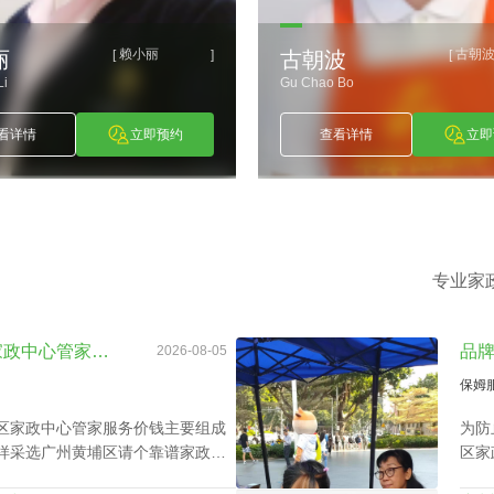
看详情
立即预约
查看详情
立即
专业家
品牌声誉在广州黄埔区家政中心管家服务价钱里的分量
2026-08-05
保姆
区家政中心管家服务价钱主要组成
为防
样采选广州黄埔区请个靠谱家政中
区家
广州黄埔区请个靠谱家政中心应具
价位
司价
探讨广州番禺家政中心保洁服务价钱：雇主要求和品牌声誉的重要性
2026-08-05
释。
保姆
服务价钱的核心要素有些什么？丰
同时