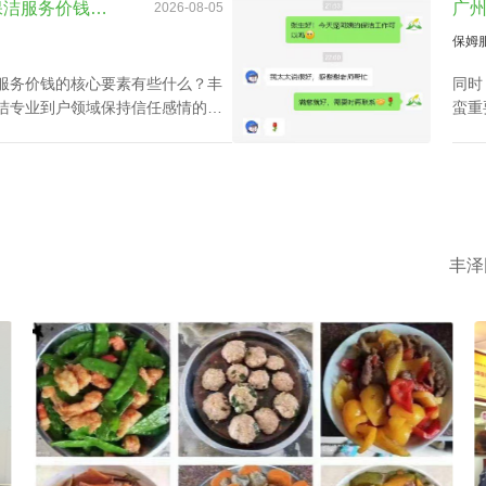
洁专业到户领域保持信任感情的广
蛮重
根据其内部布置的广州番禺家政中
学历
。
体供
丰泽