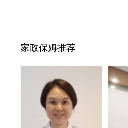
家政保姆推荐
陶爱明
]
[
]
陶爱明
赖小
Tao Ai Ming
Lai Xiao 