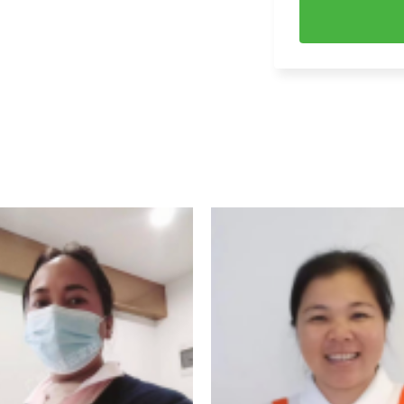
赖小丽
古朝
[
]
[
丽
古朝波
Li
Gu Chao Bo