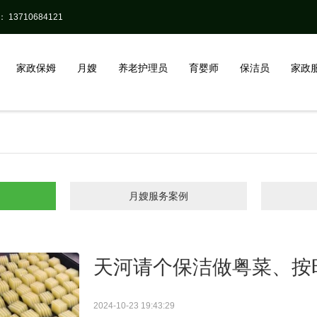
13710684121
家政保姆
月嫂
养老护理员
育婴师
保洁员
家政
月嫂服务案例
天河请个保洁做粤菜、按
2024-10-23 19:43:29