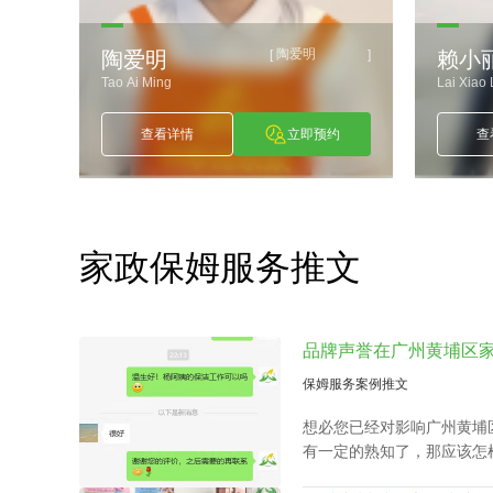
约
查看详情
立即预约
查
家政保姆服务推文
保姆服务案例推文
想必您已经对影响广州黄埔
有一定的熟知了，那应该怎
心呢？下面是丰泽园总结的
备的综合素质。
保姆服务案例推文
影响广州番禺家政中心保洁