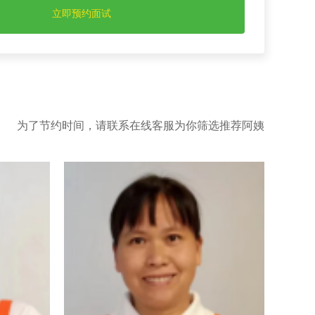
为了节约时间，请联系在线客服为你筛选推荐阿姨
波
唐美妹
]
[
]
唐美妹
刘
Tang Mei Mei
Liu X