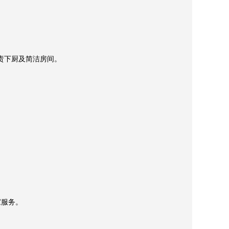
下厨及简洁房间。

服务。

人和小孩子的照看也是做到温柔照料，家里人都较喜欢