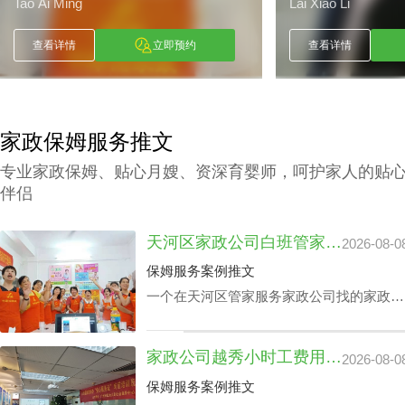
Tao Ai Ming
Lai Xiao Li
查看详情
立即预约
查看详情
家政保姆服务推文
专业家政保姆、贴心月嫂、资深育婴师，呵护家人的贴
伴侣
天河区家政公司白班管家价格：公司声誉引导的收费标准
2026-08-0
保姆服务案例推文
一个在天河区管家服务家政公司找的家政管
家对于处在快节奏的工作环境中的家庭肯定
是锦上添花，不仅具备完成如烹饪美食、清
家政公司越秀小时工费用：业务专业技能真的影响吗？
2026-08-0
扫卧室、洗衣、洗碗、熨衣等日常事务，还
可以照护老人及带孩子放学，让工作热情高
保姆服务案例推文
的人更专心致力工作，那天河区家政公司白