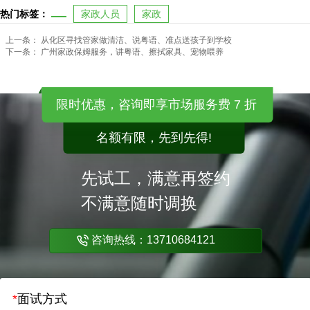
热门标签：
家政人员
家政
上一条：
从化区寻找管家做清洁、说粤语、准点送孩子到学校
下一条：
广州家政保姆服务，讲粤语、擦拭家具、宠物喂养
限时优惠，咨询即享市场服务费 7 折
名额有限，先到先得!
先试工，满意再签约
不满意随时调换
咨询热线：13710684121
*
面试方式