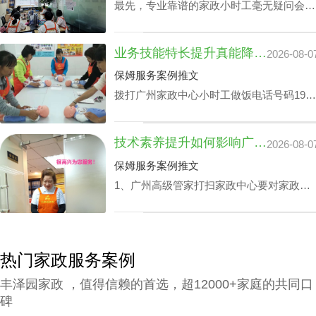
最先，专业靠谱的家政小时工毫无疑问会比
班管家价格究竟怎么计算呢？
新手家政小时工的费用更上一阶。另外，部
分家政小时工会完全了解更多的专业技能，
业务技能特长提升真能降广州家政中心护理孩子收费？
2026-08-0
如家里老人家照护技能、小孩子看护、监督
孩子学习等，个体能量越高，家政公司越秀
保姆服务案例推文
小时工费用自然越高。
拨打广州家政中心小时工做饭电话号码199-
2740-1722，给出您关于家政小时工选拔要
求，我们即刻安排合适的阿姨，家政小时工
技术素养提升如何影响广州家政中心流程价位
2026-08-0
面试达标上岗。
保姆服务案例推文
1、广州高级管家打扫家政中心要对家政管
家进行技能培训，充分了解需执行的岗位任
务以及提前模演可能会遭遇的问题，迅速履
职。 2、为保障客户权利，需对家政管家做
一丝不苟背景调查，完成实名核查、犯罪记
热门家政服务案例
录验证、个人信用报告查询等。 3、广州高
丰泽园家政 ，值得信赖的首选，超12000+家庭的共同口
级管家打扫家政中心还要有详实的家政服务
碑
选项，为所有的顾客筹办家政管家方案。