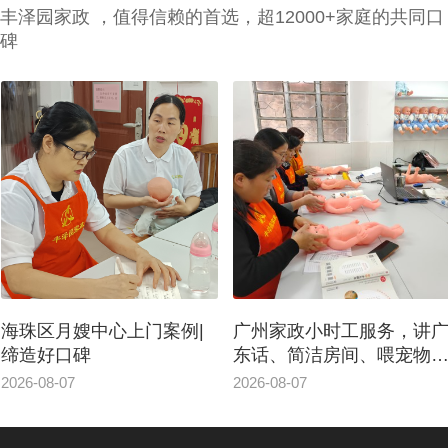
丰泽园家政 ，值得信赖的首选，超12000+家庭的共同口
碑
海珠区月嫂中心上门案例|
广州家政小时工服务，讲
缔造好口碑
东话、简洁房间、喂宠物
东西
2026-08-07
2026-08-07