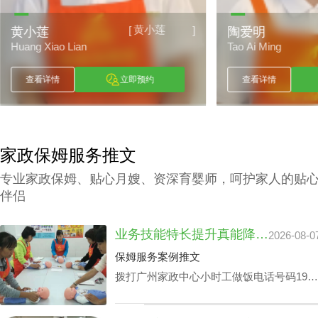
黄小莲
[
]
黄小莲
陶爱明
Huang Xiao Lian
Tao Ai Ming
查看详情
立即预约
查看详情
家政保姆服务推文
专业家政保姆、贴心月嫂、资深育婴师，呵护家人的贴
伴侣
业务技能特长提升真能降广州家政中心护理孩子收费？
2026-08-0
保姆服务案例推文
拨打广州家政中心小时工做饭电话号码199-
2740-1722，给出您关于家政小时工选拔要
求，我们即刻安排合适的阿姨，家政小时工