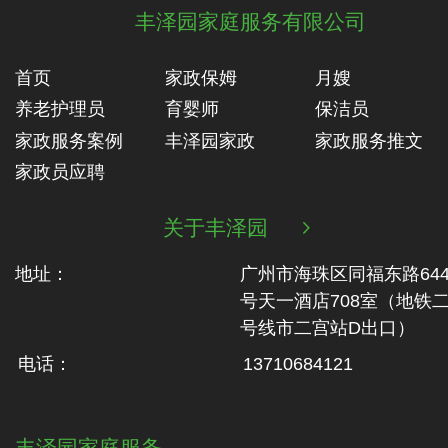
丰泽园家庭服务有限公司
首页
家政保姆
月嫂
养老护理员
育婴师
保洁员
家政服务案例
丰泽园家政
家政服务推文
家政员应聘
关于丰泽园

地址：
广州市海珠区同福东路64
号天一酒店708室（地铁‬
号线市二‬宫站D出口）
电话：
13710684121
丰泽园家庭服务