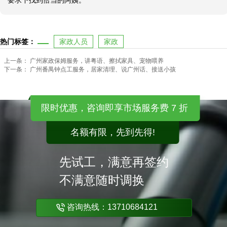
要求下找到恰当的阿姨。
热门标签：
家政人员
家政
上一条：
广州家政保姆服务，讲粤语、擦拭家具、宠物喂养
下一条：
广州番禺钟点工服务，居家清理、说广州话、接送小孩
限时优惠，咨询即享市场服务费 7 折
名额有限，先到先得!
先试工，满意再签约
不满意随时调换
咨询热线：13710684121