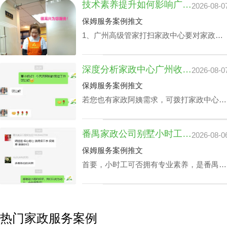
技术素养提升如何影响广州家政中心流程价位
2026-08-0
面试达标上岗。
保姆服务案例推文
1、广州高级管家打扫家政中心要对家政管
家进行技能培训，充分了解需执行的岗位任
务以及提前模演可能会遭遇的问题，迅速履
深度分析家政中心广州收费与业务技能专长关系
2026-08-0
职。 2、为保障客户权利，需对家政管家做
一丝不苟背景调查，完成实名核查、犯罪记
保姆服务案例推文
录验证、个人信用报告查询等。 3、广州高
若您也有家政阿姨需求，可拨打家政中心广
级管家打扫家政中心还要有详实的家政服务
州联系方式199-2740-1722，在对您家政中
选项，为所有的顾客筹办家政管家方案。
心广州收费预算及选拔指标下寻找合适的阿
4、要与所有的顾客签署条约，提供项目及
番禺家政公司别墅小时工收费会因雇主要求而变动？
2026-08-0
姨。
广州家政中心流程价位需列明。
保姆服务案例推文
首要，小时工可否拥有专业素养，是番禺家
政公司别墅小时工收费相关因素之一，该专
业素养，如老人护理技能、小朋友伺候、教
孩子做作业等，这类小时工技能与番禺家政
公司别墅小时工收费都是紧密依赖的。
热门家政服务案例