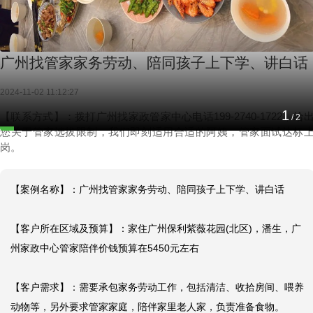
广州找管家家务劳动、陪同孩子上下学、讲白话
2024-11-02 11:12:27
1
【联系方式】：拨打广州找家政管家中心电话199-2740-1722，给
/
2
您关于管家选拔限制，我们即刻适用合适的阿姨，管家面试达标
岗。
【案例名称】：广州找管家家务劳动、陪同孩子上下学、讲白话

【客户所在区域及预算】：家住广州保利紫薇花园(北区)，潘生，广
州家政中心管家陪伴价钱预算在5450元左右

【客户需求】：需要承包家务劳动工作，包括清洁、收拾房间、喂养
动物等，另外要求管家家庭，陪伴家里老人家，负责准备食物。
