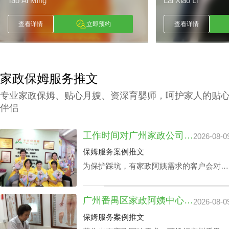
Tao Ai Ming
Lai Xiao Li
查看详情
立即预约
查看详情
家政保姆服务推文
专业家政保姆、贴心月嫂、资深育婴师，呵护家人的贴
伴侣
工作时间对广州家政公司住家价位的影响浅析
2026-08-0
保姆服务案例推文
为保护踩坑，有家政阿姨需求的客户会对多
个公司做广州家政公司住家价位综合调研。
以保证能够在广州家政公司住家价位最优化
广州番禺区家政阿姨中心价钱：品牌声誉与实际服务水平
2026-08-0
的同时获取更多增值服务平台。影响广州家
政公司住家价位的关键部分有哪些成分？丰
保姆服务案例推文
泽园将用HR下面文章做析述。