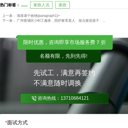
热门标签：
家政人员
家政
上一条：
海珠请个收纳{paragraph1}>
下一条：
广州黄埔区小时工服务，陪护家里老人、按点接送孩子、...
限时优惠，咨询即享市场服务费 7 折
名额有限，先到先得!
先试工，满意再签约
不满意随时调换
咨询热线：13710684121
*
面试方式