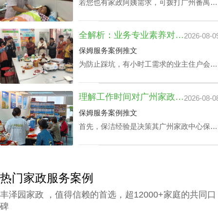
若您也有家政阿姨需求，可拨打广州番禺区
家政中心陪伴电话199-2740-1722，在凭据
您广州番禺区家政阿姨中心价钱预算及筛选
全解析：业务专业素养对家政中心荔湾小时工费用的真影响
2026-08-0
原则下协配合适的阿姨。
保姆服务案例推文
为防止踩坑，有小时工需求的业主住户会对
各家中心做家政中心荔湾小时工费用全面分
析。以确保能够在家政中心荔湾小时工费用
理解工作时间对广州家政中心保洁24小时价格表的潜在影响
2026-08-0
最优化的同时赢得更多附加内容。影响家政
中心荔湾小时工费用的核心因素涉及哪些？
保姆服务案例推文
丰泽园将用HR下文文章做展开。
首先，保洁经验是决策其广州家政中心保洁
24小时价格表的关键成分之一，还有就是实
践本领方面，如家里老人护理技能、家庭教
育等，保洁个人独特性增加，其广州家政中
心保洁24小时价格表也会增加。
热门家政服务案例
丰泽园家政 ，值得信赖的首选，超12000+家庭的共同口
碑