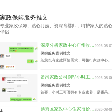
家政保姆服务推文
专业家政保姆、贴心月嫂、资深育婴师，呵护家人的贴
伴侣
深度分析家政中心广州收费与业务技能专长关系
2026-08-0
保姆服务案例推文
若您也有家政阿姨需求，可拨打家政中心广
州联系方式199-2740-1722，在对您家政中
心广州收费预算及选拔指标下寻找合适的阿
番禺家政公司别墅小时工收费会因雇主要求而变动？
2026-08-0
姨。
保姆服务案例推文
首要，小时工可否拥有专业素养，是番禺家
政公司别墅小时工收费相关因素之一，该专
业素养，如老人护理技能、小朋友伺候、教
越秀区家政中心住家报价揭晓：影响因素及如何选择最佳服务
2026-08-0
孩子做作业等，这类小时工技能与番禺家政