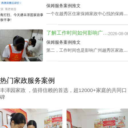
公司别墅小时工收费都是紧密依赖的。
保姆服务案例推文
一个在越秀区住家保姆家政中心找的保姆对
于处在忙碌的都市生活中的家庭恰恰是锦上
添花，不光可以完成如打扫房间、熨衣、洗
了解工作时间如何影响广州越秀区家政中心查询电话价格表及服务质量
2026-08-0
衣、准备饭菜、洗碗等家庭杂务，还可以抚
恤老人及家长接送，让志存高远的人专心致
保姆服务案例推文
志工作，那越秀区家政中心住家报价该如何
第二，工作时间也是影响广州越秀区家政中
计算呢？
心查询电话价格表关键要素之一，有些家庭
业主因自身家庭生活状况，需要依照需求调
整工作时间表，聘请的家政保洁要有高机动
性，而这家庭业主需要例常会影响广州越秀
热门家政服务案例
区家政中心查询电话价格表。
丰泽园家政 ，值得信赖的首选，超12000+家庭的共同口
碑