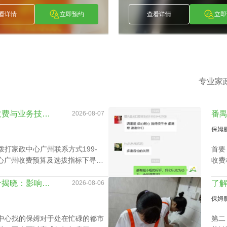
赖小丽
古朝
[
]
[
丽
古朝波
Li
Gu Chao Bo
看详情
立即预约
查看详情
立即
专业家
深度分析家政中心广州收费与业务技能专长关系
2026-08-07
保姆
打家政中心广州联系方式199-
首要
政中心广州收费预算及选拔指标下寻找
收费