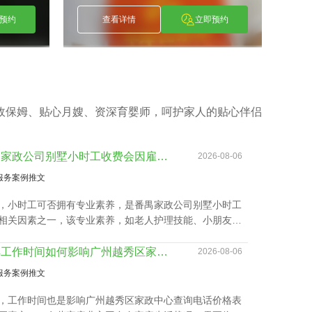
波
唐美妹
]
[
]
唐美妹
刘
Tang Mei Mei
Liu X
预约
查看详情
立即预约
政保姆、贴心月嫂、资深育婴师，呵护家人的贴心伴侣
番禺家政公司别墅小时工收费会因雇主要求而变动？
2026-08-06
服务案例推文
，小时工可否拥有专业素养，是番禺家政公司别墅小时工
相关因素之一，该专业素养，如老人护理技能、小朋友伺