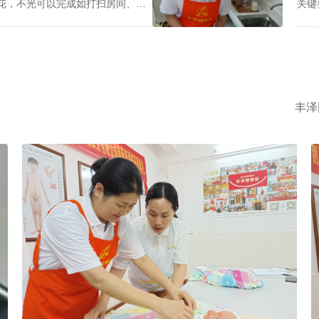
候、
时工
越秀区家政中心住家报价揭晓：影响因素及如何选择最佳服务
2026-08-06
保姆
中心找的保姆对于处在忙碌的都市
第二
花，不光可以完成如打扫房间、熨
关键
等家庭杂务，还可以抚恤老人及家
需求
心致志工作，那越秀区家政中心住
庭业
丰泽