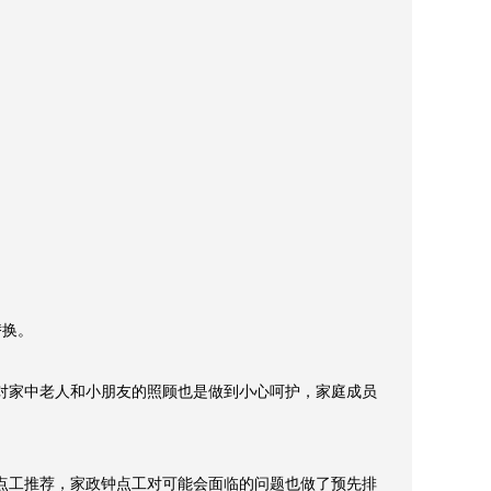
食。

换。
