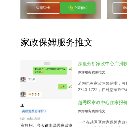
陶爱明
]
[
]
陶爱明
赖小
Tao Ai Ming
Lai Xiao 
约
查看详情
立即预约
查
家政保姆服务推文
保姆服务案例推文
若您也有家政阿姨需求，可拨
2740-1722，在对您家