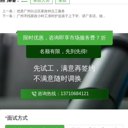
热门标签：
家政人员
家政
上一条：
优质广州白云区家政钟点工服务
下一条：
广州寻找家政小时工准时护送孩子上下学、讲广东话、做...
限时优惠，咨询即享市场服务费 7 折
名额有限，先到先得!
先试工，满意再签约
不满意随时调换
咨询热线：13710684121
*
面试方式