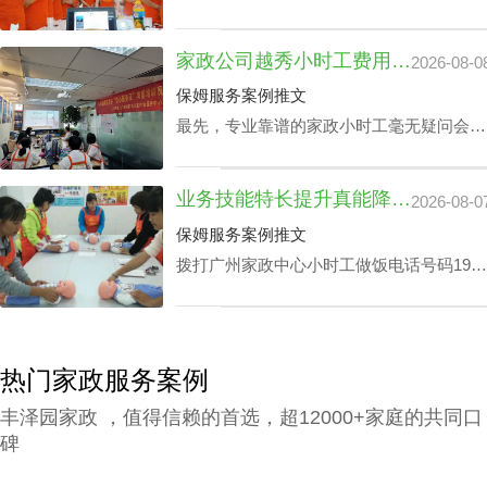
家对于处在快节奏的工作环境中的家庭肯定
是锦上添花，不仅具备完成如烹饪美食、清
家政公司越秀小时工费用：业务专业技能真的影响吗？
2026-08-0
扫卧室、洗衣、洗碗、熨衣等日常事务，还
可以照护老人及带孩子放学，让工作热情高
保姆服务案例推文
的人更专心致力工作，那天河区家政公司白
最先，专业靠谱的家政小时工毫无疑问会比
班管家价格究竟怎么计算呢？
新手家政小时工的费用更上一阶。另外，部
分家政小时工会完全了解更多的专业技能，
业务技能特长提升真能降广州家政中心护理孩子收费？
2026-08-0
如家里老人家照护技能、小孩子看护、监督
孩子学习等，个体能量越高，家政公司越秀
保姆服务案例推文
小时工费用自然越高。
拨打广州家政中心小时工做饭电话号码199-
2740-1722，给出您关于家政小时工选拔要
求，我们即刻安排合适的阿姨，家政小时工
面试达标上岗。
热门家政服务案例
丰泽园家政 ，值得信赖的首选，超12000+家庭的共同口
碑