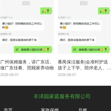
广东话、
番禺保洁服务|会准时护送
海珠区月嫂中心上
家养动物
孩子上下学、陪伴老人、讲
缔造好口碑
粤语
2026-08-07
2026-08-07
丰泽园家庭服务有限公司
首页
家政保姆
月嫂