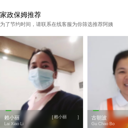
家政保姆推荐
为了节约时间，请联系在线客服为你筛选推荐阿姨
小丽
古朝波
]
[
]
古朝波
唐
Gu Chao Bo
Tan