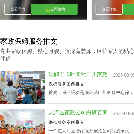
预约
查看详情
立即预约
家政保姆服务推文
专业家政保姆、贴心月嫂、资深育婴师，呵护家人的贴
伴侣
理解工作时间对广州家政中心保洁24小时价格表的潜在影响
2026-08-0
保姆服务案例推文
首先，保洁经验是决策其广州家政中心保洁
24小时价格表的关键成分之一，还有就是实
践本领方面，如家里老人护理技能、家庭教
天河区家政公司白班管家价格：公司声誉引导的收费标准
2026-08-0
育等，保洁个人独特性增加，其广州家政中
心保洁24小时价格表也会增加。
保姆服务案例推文
一个在天河区管家服务家政公司找的家政管