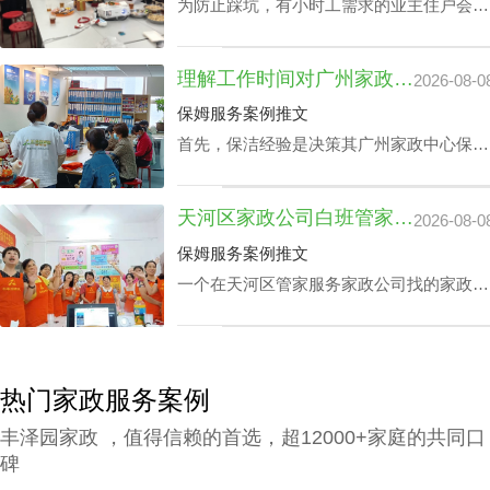
为防止踩坑，有小时工需求的业主住户会对
各家中心做家政中心荔湾小时工费用全面分
析。以确保能够在家政中心荔湾小时工费用
理解工作时间对广州家政中心保洁24小时价格表的潜在影响
2026-08-0
最优化的同时赢得更多附加内容。影响家政
中心荔湾小时工费用的核心因素涉及哪些？
保姆服务案例推文
丰泽园将用HR下文文章做展开。
首先，保洁经验是决策其广州家政中心保洁
24小时价格表的关键成分之一，还有就是实
践本领方面，如家里老人护理技能、家庭教
天河区家政公司白班管家价格：公司声誉引导的收费标准
2026-08-0
育等，保洁个人独特性增加，其广州家政中
心保洁24小时价格表也会增加。
保姆服务案例推文
一个在天河区管家服务家政公司找的家政管
家对于处在快节奏的工作环境中的家庭肯定
是锦上添花，不仅具备完成如烹饪美食、清
扫卧室、洗衣、洗碗、熨衣等日常事务，还
可以照护老人及带孩子放学，让工作热情高
热门家政服务案例
的人更专心致力工作，那天河区家政公司白
丰泽园家政 ，值得信赖的首选，超12000+家庭的共同口
班管家价格究竟怎么计算呢？
碑