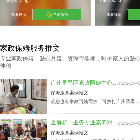
Tao Ai Ming
Lai Xiao Li
查看详情
立即预约
查看详情
家政保姆服务推文
专业家政保姆、贴心月嫂、资深育婴师，呵护家人的贴
伴侣
广州番禺区家政阿姨中心价钱：品牌声誉与实际服务水平
2026-08-0
保姆服务案例推文
若您也有家政阿姨需求，可拨打广州番禺区
家政中心陪伴电话199-2740-1722，在凭据
您广州番禺区家政阿姨中心价钱预算及筛选
全解析：业务专业素养对家政中心荔湾小时工费用的真影响
2026-08-0
原则下协配合适的阿姨。
保姆服务案例推文