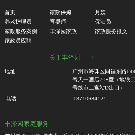
首页
家政保姆
月嫂
养老护理员
育婴师
保洁员
家政服务案例
丰泽园家政
家政服务推文
家政员应聘
关于丰泽园

地址：
广州市海珠区同福东路64
号天一酒店708室（地铁‬
号线市二‬宫站D出口）
电话：
13710684121
丰泽园家庭服务