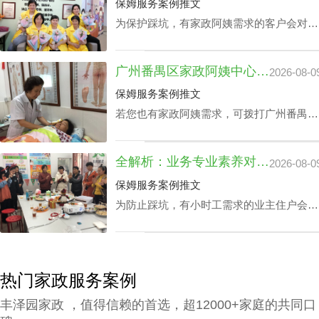
公司保姆服务费用自然越高。
保姆服务案例推文
为保护踩坑，有家政阿姨需求的客户会对多
个公司做广州家政公司住家价位综合调研。
以保证能够在广州家政公司住家价位最优化
广州番禺区家政阿姨中心价钱：品牌声誉与实际服务水平
2026-08-0
的同时获取更多增值服务平台。影响广州家
政公司住家价位的关键部分有哪些成分？丰
保姆服务案例推文
泽园将用HR下面文章做析述。
若您也有家政阿姨需求，可拨打广州番禺区
家政中心陪伴电话199-2740-1722，在凭据
您广州番禺区家政阿姨中心价钱预算及筛选
全解析：业务专业素养对家政中心荔湾小时工费用的真影响
2026-08-0
原则下协配合适的阿姨。
保姆服务案例推文
为防止踩坑，有小时工需求的业主住户会对
各家中心做家政中心荔湾小时工费用全面分
析。以确保能够在家政中心荔湾小时工费用
最优化的同时赢得更多附加内容。影响家政
中心荔湾小时工费用的核心因素涉及哪些？
热门家政服务案例
丰泽园将用HR下文文章做展开。
丰泽园家政 ，值得信赖的首选，超12000+家庭的共同口