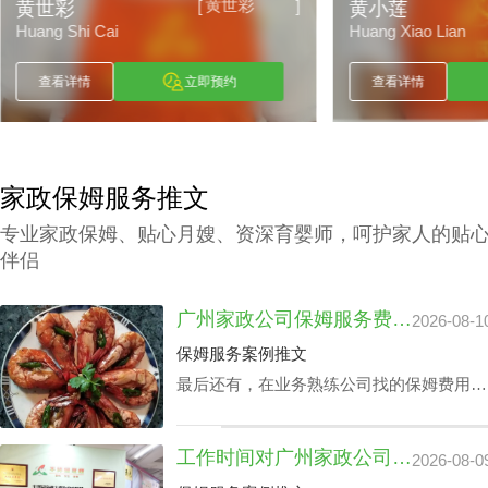
黄小莲
[
]
黄小莲
陶爱明
Huang Xiao Lian
Tao Ai Ming
查看详情
立即预约
查看详情
家政保姆服务推文
专业家政保姆、贴心月嫂、资深育婴师，呵护家人的贴
伴侣
广州家政公司保姆服务费用：工作时间延长加价吗？
2026-08-1
保姆服务案例推文
最后还有，在业务熟练公司找的保姆费用比
他人引荐的广州家政公司保姆服务费用更
高，主要是基于广州诚信康复护理家政公司
工作时间对广州家政公司住家价位的影响浅析
2026-08-0
的服务历程和安心性更高，相应的广州家政