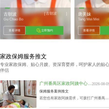
古朝波
[
]
古朝波
唐美妹
Gu Chao Bo
Tang Mei Mei
查看详情
立即预约
查看详情
家政保姆服务推文
专业家政保姆、贴心月嫂、资深育婴师，呵护家人的贴
伴侣
广州番禺区家政阿姨中心价钱：品牌声誉与实际服务水平
2026-08-0
保姆服务案例推文
若您也有家政阿姨需求，可拨打广州番禺区
家政中心陪伴电话199-2740-1722，在凭据