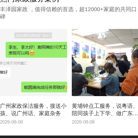
的人更专心致力工作，那天河区家政公司白
丰泽园家政 ，值得信赖的首选，超12000+家庭的共同口
班管家价格究竟怎么计算呢？
碑
广州家政保洁服务，接送小
黄埔钟点工服务，说粤语
孩、说广州话、家庭杂务
陪同孩子上下学、做广东
肴
2026-08-08
2026-08-08