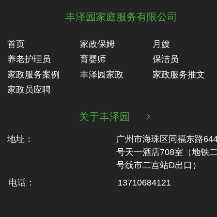
丰泽园家庭服务有限公司
首页
家政保姆
月嫂
养老护理员
育婴师
保洁员
家政服务案例
丰泽园家政
家政服务推文
家政员应聘
关于丰泽园

地址：
广州市海珠区同福东路64
号天一酒店708室（地铁‬
号线市二‬宫站D出口）
电话：
13710684121