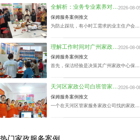
您广州番禺区家政阿姨中心价钱预算及筛选
全解析：业务专业素养对家政中心荔湾小时工费用的真影响
2026-08-0
原则下协配合适的阿姨。
保姆服务案例推文
为防止踩坑，有小时工需求的业主住户会对
各家中心做家政中心荔湾小时工费用全面分
析。以确保能够在家政中心荔湾小时工费用
理解工作时间对广州家政中心保洁24小时价格表的潜在影响
2026-08-0
最优化的同时赢得更多附加内容。影响家政
中心荔湾小时工费用的核心因素涉及哪些？
保姆服务案例推文
丰泽园将用HR下文文章做展开。
首先，保洁经验是决策其广州家政中心保洁
24小时价格表的关键成分之一，还有就是实
践本领方面，如家里老人护理技能、家庭教
天河区家政公司白班管家价格：公司声誉引导的收费标准
2026-08-0
育等，保洁个人独特性增加，其广州家政中
心保洁24小时价格表也会增加。
保姆服务案例推文
一个在天河区管家服务家政公司找的家政管
家对于处在快节奏的工作环境中的家庭肯定
是锦上添花，不仅具备完成如烹饪美食、清
扫卧室、洗衣、洗碗、熨衣等日常事务，还
可以照护老人及带孩子放学，让工作热情高
热门家政服务案例