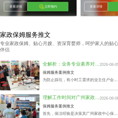
查看详情
立即预约
查看详情
家政保姆服务推文
专业家政保姆、贴心月嫂、资深育婴师，呵护家人的贴
伴侣
全解析：业务专业素养对家政中心荔湾小时工费用的真影响
2026-08-0
保姆服务案例推文
为防止踩坑，有小时工需求的业主住户会对
各家中心做家政中心荔湾小时工费用全面分
析。以确保能够在家政中心荔湾小时工费用
理解工作时间对广州家政中心保洁24小时价格表的潜在影响
2026-08-0
最优化的同时赢得更多附加内容。影响家政
中心荔湾小时工费用的核心因素涉及哪些？
保姆服务案例推文
丰泽园将用HR下文文章做展开。
首先，保洁经验是决策其广州家政中心保洁