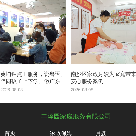
南沙区家政月嫂为家庭带来
黄埔月嫂专业家政公司服
安心服务案例
案例|这就是白班月嫂的意
义
2026-08-08
2026-08-07
丰泽园家庭服务有限公司
首页
家政保姆
月嫂