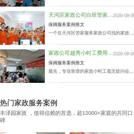
24小时价格表的关键成分之一，还有就是实
践本领方面，如家里老人护理技能、家庭教
天河区家政公司白班管家价格：公司声誉引导的收费标准
2026-08-0
育等，保洁个人独特性增加，其广州家政中
心保洁24小时价格表也会增加。
保姆服务案例推文
一个在天河区管家服务家政公司找的家政管
家对于处在快节奏的工作环境中的家庭肯定
是锦上添花，不仅具备完成如烹饪美食、清
家政公司越秀小时工费用：业务专业技能真的影响吗？
2026-08-0
扫卧室、洗衣、洗碗、熨衣等日常事务，还
可以照护老人及带孩子放学，让工作热情高
保姆服务案例推文
的人更专心致力工作，那天河区家政公司白
最先，专业靠谱的家政小时工毫无疑问会比
班管家价格究竟怎么计算呢？
新手家政小时工的费用更上一阶。另外，部
分家政小时工会完全了解更多的专业技能，
如家里老人家照护技能、小孩子看护、监督
孩子学习等，个体能量越高，家政公司越秀
热门家政服务案例
小时工费用自然越高。
丰泽园家政 ，值得信赖的首选，超12000+家庭的共同口
碑