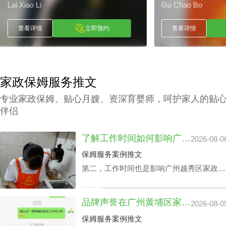
Lai Xiao Li
Gu Chao Bo
查看详情
立即预约
查看详情
家政保姆服务推文
专业家政保姆、贴心月嫂、资深育婴师，呵护家人的贴
伴侣
了解工作时间如何影响广州越秀区家政中心查询电话价格表及服务质量
2026-08-0
保姆服务案例推文
第二，工作时间也是影响广州越秀区家政中
心查询电话价格表关键要素之一，有些家庭
业主因自身家庭生活状况，需要依照需求调
品牌声誉在广州黄埔区家政中心管家服务价钱里的分量
2026-08-0
整工作时间表，聘请的家政保洁要有高机动
性，而这家庭业主需要例常会影响广州越秀
保姆服务案例推文