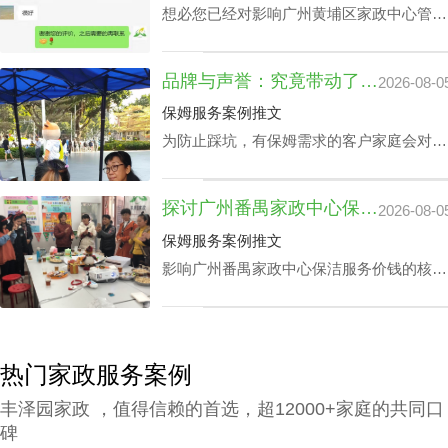
区家政中心查询电话价格表。
想必您已经对影响广州黄埔区家政中心管家
服务价钱主要组成有一定的熟知了，那应该
怎样采选广州黄埔区请个靠谱家政中心呢？
品牌与声誉：究竟带动了周边海珠区家政公司价位吗？
2026-08-0
下面是丰泽园总结的广州黄埔区请个靠谱家
政中心应具备的综合素质。
保姆服务案例推文
为防止踩坑，有保姆需求的客户家庭会对各
个公司做周边海珠区家政公司价位全面检
视。以保障能够在周边海珠区家政公司价位
探讨广州番禺家政中心保洁服务价钱：雇主要求和品牌声誉的重要性
2026-08-0
最优化的同时获取更多增值技术。影响周边
海珠区家政公司价位的关键因素所包含的因
保姆服务案例推文
素？丰泽园将用HR下文文章做诠释。
影响广州番禺家政中心保洁服务价钱的核心
要素有些什么？丰泽园作为在广州番禺家政
保洁专业到户领域保持信任感情的广州番禺
请个保洁家政中心，根据其内部布置的广州
番禺家政中心保洁服务价钱标准做开示。
热门家政服务案例
丰泽园家政 ，值得信赖的首选，超12000+家庭的共同口
碑