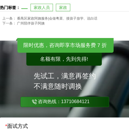
热门标签：
家政人员
家政
上一条：
番禺区家政阿姨服务|会做粤菜、接孩子放学、说白话
下一条：
广州陪伴孩子阿姨
限时优惠，咨询即享市场服务费 7 折
名额有限，先到先得!
先试工，满意再签约
不满意随时调换
咨询热线：13710684121
*
面试方式