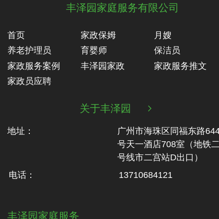
丰泽园家庭服务有限公司
首页
家政保姆
月嫂
养老护理员
育婴师
保洁员
家政服务案例
丰泽园家政
家政服务推文
家政员应聘
关于丰泽园

地址：
广州市海珠区同福东路64
号天一酒店708室（地铁‬
号线市二‬宫站D出口）
电话：
13710684121
丰泽园家庭服务