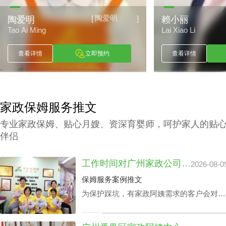
陶爱明
[
]
陶爱明
赖小丽
Tao Ai Ming
Lai Xiao Li
查看详情
立即预约
查看详情
家政保姆服务推文
专业家政保姆、贴心月嫂、资深育婴师，呵护家人的贴
伴侣
工作时间对广州家政公司住家价位的影响浅析
2026-08-0
保姆服务案例推文
为保护踩坑，有家政阿姨需求的客户会对多
个公司做广州家政公司住家价位综合调研。
以保证能够在广州家政公司住家价位最优化