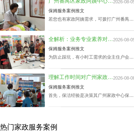
广州番禺区家政阿姨中心价钱：品牌声誉与实际服务水平
2026-08-0
的同时获取更多增值服务平台。影响广州家
政公司住家价位的关键部分有哪些成分？丰
保姆服务案例推文
泽园将用HR下面文章做析述。
若您也有家政阿姨需求，可拨打广州番禺区
家政中心陪伴电话199-2740-1722，在凭据
您广州番禺区家政阿姨中心价钱预算及筛选
全解析：业务专业素养对家政中心荔湾小时工费用的真影响
2026-08-0
原则下协配合适的阿姨。
保姆服务案例推文
为防止踩坑，有小时工需求的业主住户会对
各家中心做家政中心荔湾小时工费用全面分
析。以确保能够在家政中心荔湾小时工费用
理解工作时间对广州家政中心保洁24小时价格表的潜在影响
2026-08-0
最优化的同时赢得更多附加内容。影响家政
中心荔湾小时工费用的核心因素涉及哪些？
保姆服务案例推文
丰泽园将用HR下文文章做展开。
首先，保洁经验是决策其广州家政中心保洁
24小时价格表的关键成分之一，还有就是实
践本领方面，如家里老人护理技能、家庭教
育等，保洁个人独特性增加，其广州家政中
心保洁24小时价格表也会增加。
热门家政服务案例