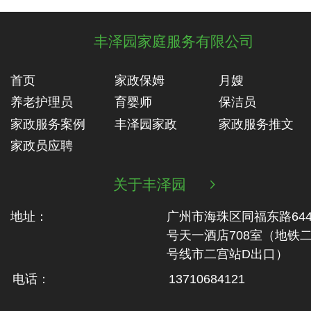
丰泽园家庭服务有限公司
首页
家政保姆
月嫂
养老护理员
育婴师
保洁员
家政服务案例
丰泽园家政
家政服务推文
家政员应聘
关于丰泽园

地址：
广州市海珠区同福东路64
号天一酒店708室（地铁‬
号线市二‬宫站D出口）
电话：
13710684121