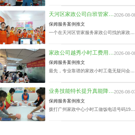
24小时价格表的关键成分之一，还有就是实
践本领方面，如家里老人护理技能、家庭教
天河区家政公司白班管家价格：公司声誉引导的收费标准
2026-08-0
育等，保洁个人独特性增加，其广州家政中
心保洁24小时价格表也会增加。
保姆服务案例推文
一个在天河区管家服务家政公司找的家政管
家对于处在快节奏的工作环境中的家庭肯定
是锦上添花，不仅具备完成如烹饪美食、清
家政公司越秀小时工费用：业务专业技能真的影响吗？
2026-08-0
扫卧室、洗衣、洗碗、熨衣等日常事务，还
可以照护老人及带孩子放学，让工作热情高
保姆服务案例推文
的人更专心致力工作，那天河区家政公司白
最先，专业靠谱的家政小时工毫无疑问会比
班管家价格究竟怎么计算呢？
新手家政小时工的费用更上一阶。另外，部
分家政小时工会完全了解更多的专业技能，
业务技能特长提升真能降广州家政中心护理孩子收费？
2026-08-0
如家里老人家照护技能、小孩子看护、监督
孩子学习等，个体能量越高，家政公司越秀
保姆服务案例推文
小时工费用自然越高。
拨打广州家政中心小时工做饭电话号码199-
2740-1722，给出您关于家政小时工选拔要
求，我们即刻安排合适的阿姨，家政小时工
面试达标上岗。