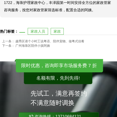
1722，海珠护理家政中心，丰泽园第一时间安排全方位的家政管家
咨询服务，按您对家政管家筛选标准，配置合适的阿姨。
热门标签：
家政人员
家政
上一条：
越秀区请个小时工说粤语、陪伴宠物、做粤式佳肴
下一条：
广州海珠区陪伴小孩阿姨
限时优惠，咨询即享市场服务费 7 折
名额有限，先到先得!
先试工，满意再签约
不满意随时调换
咨询热线：13710684121