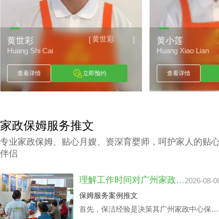
黄世彩
[
]
黄世彩
黄小莲
Huang Shi Cai
Huang Xiao Lian
查看详情
立即预约
查看详情
家政保姆服务推文
专业家政保姆、贴心月嫂、资深育婴师，呵护家人的贴
伴侣
理解工作时间对广州家政中心保洁24小时价格表的潜在影响
2026-08-0
保姆服务案例推文
首先，保洁经验是决策其广州家政中心保洁