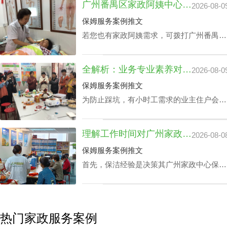
广州番禺区家政阿姨中心价钱：品牌声誉与实际服务水平
2026-08-0
的同时获取更多增值服务平台。影响广州家
政公司住家价位的关键部分有哪些成分？丰
保姆服务案例推文
泽园将用HR下面文章做析述。
若您也有家政阿姨需求，可拨打广州番禺区
家政中心陪伴电话199-2740-1722，在凭据
您广州番禺区家政阿姨中心价钱预算及筛选
全解析：业务专业素养对家政中心荔湾小时工费用的真影响
2026-08-0
原则下协配合适的阿姨。
保姆服务案例推文
为防止踩坑，有小时工需求的业主住户会对
各家中心做家政中心荔湾小时工费用全面分
析。以确保能够在家政中心荔湾小时工费用
理解工作时间对广州家政中心保洁24小时价格表的潜在影响
2026-08-0
最优化的同时赢得更多附加内容。影响家政
中心荔湾小时工费用的核心因素涉及哪些？
保姆服务案例推文
丰泽园将用HR下文文章做展开。
首先，保洁经验是决策其广州家政中心保洁
24小时价格表的关键成分之一，还有就是实
践本领方面，如家里老人护理技能、家庭教
育等，保洁个人独特性增加，其广州家政中
心保洁24小时价格表也会增加。
热门家政服务案例