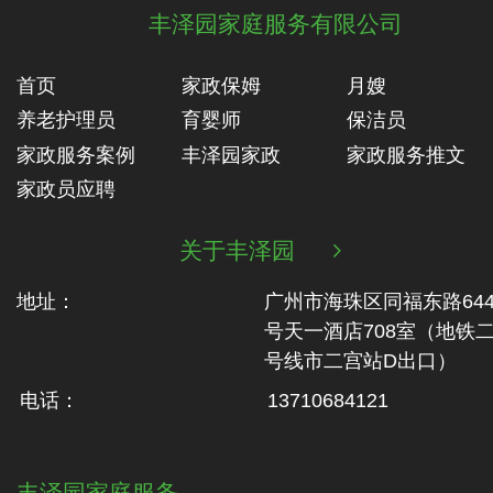
丰泽园家庭服务有限公司
首页
家政保姆
月嫂
养老护理员
育婴师
保洁员
家政服务案例
丰泽园家政
家政服务推文
家政员应聘
关于丰泽园

地址：
广州市海珠区同福东路64
号天一酒店708室（地铁‬
号线市二‬宫站D出口）
电话：
13710684121
丰泽园家庭服务