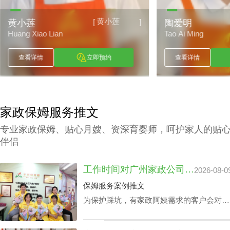
陶爱明
[
]
陶爱明
赖小丽
Tao Ai Ming
Lai Xiao Li
查看详情
立即预约
查看详情
家政保姆服务推文
专业家政保姆、贴心月嫂、资深育婴师，呵护家人的贴
伴侣
工作时间对广州家政公司住家价位的影响浅析
2026-08-0
保姆服务案例推文
为保护踩坑，有家政阿姨需求的客户会对多
个公司做广州家政公司住家价位综合调研。
以保证能够在广州家政公司住家价位最优化