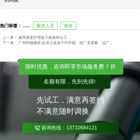
的阿姨。
热门标签：
家政人员
家政
上一条：
越秀康复护理孩子家政钟点工
下一条：
广州阿姨服务|会准点送孩子到学校、做广东菜肴、说广...
限时优惠，咨询即享市场服务费 7 折
名额有限，先到先得!
先试工，满意再签约
不满意随时调换
咨询热线：13710684121