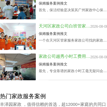
中心荔湾小时工费用的核心因素涉及哪些？
保姆服务案例推文
丰泽园将用HR下文文章做展开。
首先，保洁经验是决策其广州家政中心保洁
24小时价格表的关键成分之一，还有就是实
践本领方面，如家里老人护理技能、家庭教
天河区家政公司白班管家价格：公司声誉引导的收费标准
2026-08-0
育等，保洁个人独特性增加，其广州家政中
心保洁24小时价格表也会增加。
保姆服务案例推文
一个在天河区管家服务家政公司找的家政管
家对于处在快节奏的工作环境中的家庭肯定
是锦上添花，不仅具备完成如烹饪美食、清
家政公司越秀小时工费用：业务专业技能真的影响吗？
2026-08-0
扫卧室、洗衣、洗碗、熨衣等日常事务，还
可以照护老人及带孩子放学，让工作热情高
保姆服务案例推文
的人更专心致力工作，那天河区家政公司白
最先，专业靠谱的家政小时工毫无疑问会比
班管家价格究竟怎么计算呢？
新手家政小时工的费用更上一阶。另外，部
分家政小时工会完全了解更多的专业技能，
如家里老人家照护技能、小孩子看护、监督
孩子学习等，个体能量越高，家政公司越秀
热门家政服务案例
小时工费用自然越高。
丰泽园家政 ，值得信赖的首选，超12000+家庭的共同口