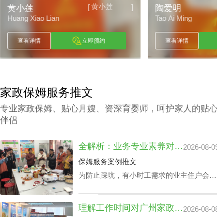
黄小莲
[
]
黄小莲
陶爱明
Huang Xiao Lian
Tao Ai Ming
查看详情
立即预约
查看详情
家政保姆服务推文
专业家政保姆、贴心月嫂、资深育婴师，呵护家人的贴
伴侣
全解析：业务专业素养对家政中心荔湾小时工费用的真影响
2026-08-0
保姆服务案例推文
为防止踩坑，有小时工需求的业主住户会对
各家中心做家政中心荔湾小时工费用全面分
析。以确保能够在家政中心荔湾小时工费用
理解工作时间对广州家政中心保洁24小时价格表的潜在影响
2026-08-0
最优化的同时赢得更多附加内容。影响家政