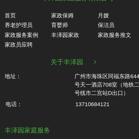
首页
家政保姆
月嫂
养老护理员
育婴师
保洁员
家政服务案例
丰泽园家政
家政服务推文
家政员应聘
关于丰泽园

地址：
广州市海珠区同福东路64
号天一酒店708室（地铁‬
号线市二‬宫站D出口）
电话：
13710684121
丰泽园家庭服务