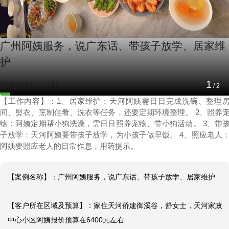
广州阿姨服务，说广东话、带孩子放学、居家维
护
1
2025-03-13 11:17:47
/
2
【工作内容】：1、居家维护：天河阿姨需日日完成洗碗、整理
间、熨衣、烹制佳肴、洗衣等任务，还要定期环境整理。 2、照养
物：阿姨定期帮小狗洗澡，需日日照养宠物、带小狗活动。 3、带
子放学：天河阿姨要带孩子放学，为小孩子做早饭。 4、照应老人
阿姨要照应老人的日常作息，用药提示。
【案例名称】：广州阿姨服务，说广东话、带孩子放学、居家维护

【客户所在区域及预算】：家住天河侨建御溪谷，舒女士，天河家政
中心小区阿姨报价预算在6400元左右
