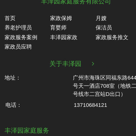
丰泽园家庭服务有限公司
首页
家政保姆
月嫂
养老护理员
育婴师
保洁员
家政服务案例
丰泽园家政
家政服务推文
家政员应聘
关于丰泽园

地址：
广州市海珠区同福东路64
号天一酒店708室（地铁‬
号线市二‬宫站D出口）
电话：
13710684121
丰泽园家庭服务