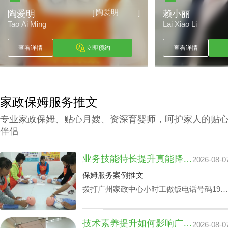
陶爱明
[
]
陶爱明
赖小丽
Tao Ai Ming
Lai Xiao Li
查看详情
立即预约
查看详情
家政保姆服务推文
专业家政保姆、贴心月嫂、资深育婴师，呵护家人的贴
伴侣
业务技能特长提升真能降广州家政中心护理孩子收费？
2026-08-0
保姆服务案例推文
拨打广州家政中心小时工做饭电话号码199-
2740-1722，给出您关于家政小时工选拔要
求，我们即刻安排合适的阿姨，家政小时工
技术素养提升如何影响广州家政中心流程价位
2026-08-0
面试达标上岗。