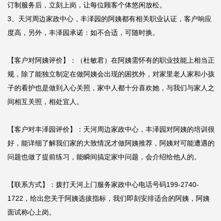
订制服务后，立刻上岗，让每位顾客个体悠闲放松。

3、天河周边家政中心，丰泽园的阿姨都有相关职业认证，客户响应
度高，另外，丰泽园承诺：如不合适，可随时换。

【客户对阿姨评价】：（杜敏君）在阿姨需怀有的职业技能上相当正
规，除了能独立制定在做阿姨会出现的困扰外，对家里老人家和小孩
子的看护也是做到入心关照，家中人都十分喜欢她，与我们与家人之
间相互关照，相处宜人。

【客户对丰泽园评价】：天河周边家政中心，丰泽园对阿姨的培训很
好，能详细了解我们家的大致情况才做阿姨推荐，阿姨对可能遭遇的
问题也做了提前练习，能瞬间搞定家中问题，会介绍给他人的。

【联系方式】：拨打天河上门服务家政中心电话号码199-2740-
1722，给出您关于阿姨选拔指标，我们即刻安排适合的阿姨，阿姨
面试称心上岗。