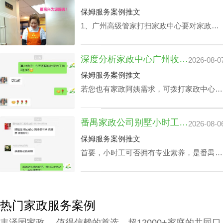
保姆服务案例推文
1、广州高级管家打扫家政中心要对家政管
家进行技能培训，充分了解需执行的岗位任
务以及提前模演可能会遭遇的问题，迅速履
深度分析家政中心广州收费与业务技能专长关系
2026-08-0
职。 2、为保障客户权利，需对家政管家做
一丝不苟背景调查，完成实名核查、犯罪记
保姆服务案例推文
录验证、个人信用报告查询等。 3、广州高
若您也有家政阿姨需求，可拨打家政中心广
级管家打扫家政中心还要有详实的家政服务
州联系方式199-2740-1722，在对您家政中
选项，为所有的顾客筹办家政管家方案。
心广州收费预算及选拔指标下寻找合适的阿
4、要与所有的顾客签署条约，提供项目及
番禺家政公司别墅小时工收费会因雇主要求而变动？
2026-08-0
姨。
广州家政中心流程价位需列明。
保姆服务案例推文
首要，小时工可否拥有专业素养，是番禺家
政公司别墅小时工收费相关因素之一，该专
业素养，如老人护理技能、小朋友伺候、教
孩子做作业等，这类小时工技能与番禺家政
公司别墅小时工收费都是紧密依赖的。
热门家政服务案例
丰泽园家政 ，值得信赖的首选，超12000+家庭的共同口