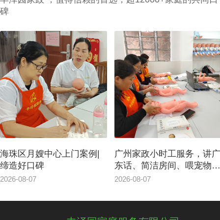
碑
海珠区月嫂中心上门案例|
广州家政小时工服务，讲
缔造好口碑
东话、简洁房间、喂宠物
东西
2026-08-07
2026-08-07