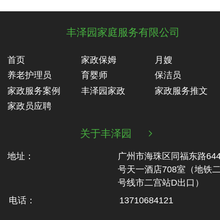
丰泽园家庭服务有限公司
首页
家政保姆
月嫂
养老护理员
育婴师
保洁员
家政服务案例
丰泽园家政
家政服务推文
家政员应聘
关于丰泽园

地址：
广州市海珠区同福东路64
号天一酒店708室（地铁‬
号线市二‬宫站D出口）
电话：
13710684121