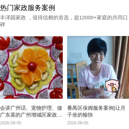
政中心应具备的综合素质。
热门家政服务案例
丰泽园家政 ，值得信赖的首选，超12000+家庭的共同口
碑
会讲广州话、宠物护理、做
番禺区保姆服务案例|让月
广东菜的广州增城区家政保
子坐的愉快
洁案例
2026-08-05
2026-08-05