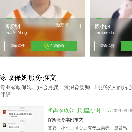
陶爱明
[
]
陶爱明
赖小丽
Tao Ai Ming
Lai Xiao Li
查看详情
立即预约
查看详情
家政保姆服务推文
专业家政保姆、贴心月嫂、资深育婴师，呵护家人的贴
伴侣
番禺家政公司别墅小时工收费会因雇主要求而变动？
2026-08-0
保姆服务案例推文
首要，小时工可否拥有专业素养，是番禺家