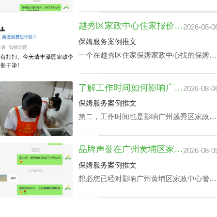
政公司别墅小时工收费相关因素之一，该专
业素养，如老人护理技能、小朋友伺候、教
越秀区家政中心住家报价揭晓：影响因素及如何选择最佳服务
2026-08-0
孩子做作业等，这类小时工技能与番禺家政
公司别墅小时工收费都是紧密依赖的。
保姆服务案例推文
一个在越秀区住家保姆家政中心找的保姆对
于处在忙碌的都市生活中的家庭恰恰是锦上
添花，不光可以完成如打扫房间、熨衣、洗
了解工作时间如何影响广州越秀区家政中心查询电话价格表及服务质量
2026-08-0
衣、准备饭菜、洗碗等家庭杂务，还可以抚
恤老人及家长接送，让志存高远的人专心致
保姆服务案例推文
志工作，那越秀区家政中心住家报价该如何
第二，工作时间也是影响广州越秀区家政中
计算呢？
心查询电话价格表关键要素之一，有些家庭
业主因自身家庭生活状况，需要依照需求调
品牌声誉在广州黄埔区家政中心管家服务价钱里的分量
2026-08-0
整工作时间表，聘请的家政保洁要有高机动
性，而这家庭业主需要例常会影响广州越秀
保姆服务案例推文
区家政中心查询电话价格表。
想必您已经对影响广州黄埔区家政中心管家
服务价钱主要组成有一定的熟知了，那应该
怎样采选广州黄埔区请个靠谱家政中心呢？
下面是丰泽园总结的广州黄埔区请个靠谱家