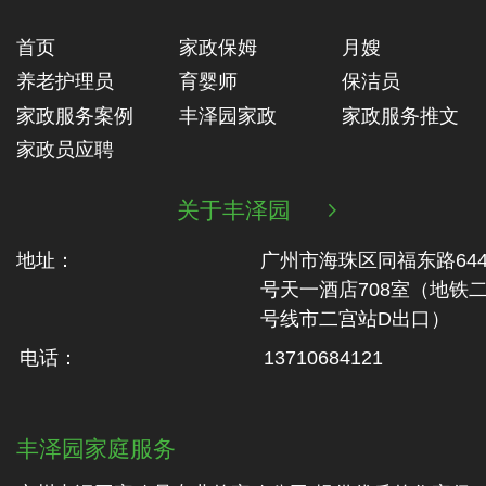
首页
家政保姆
月嫂
养老护理员
育婴师
保洁员
家政服务案例
丰泽园家政
家政服务推文
家政员应聘
关于丰泽园

地址：
广州市海珠区同福东路64
号天一酒店708室（地铁‬
号线市二‬宫站D出口）
电话：
13710684121
丰泽园家庭服务