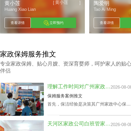
陶爱明
[
]
陶爱明
赖小丽
Tao Ai Ming
Lai Xiao Li
查看详情
立即预约
查看详情
家政保姆服务推文
专业家政保姆、贴心月嫂、资深育婴师，呵护家人的贴
伴侣
理解工作时间对广州家政中心保洁24小时价格表的潜在影响
2026-08-0
保姆服务案例推文
首先，保洁经验是决策其广州家政中心保洁
24小时价格表的关键成分之一，还有就是实
践本领方面，如家里老人护理技能、家庭教
天河区家政公司白班管家价格：公司声誉引导的收费标准
2026-08-0
育等，保洁个人独特性增加，其广州家政中