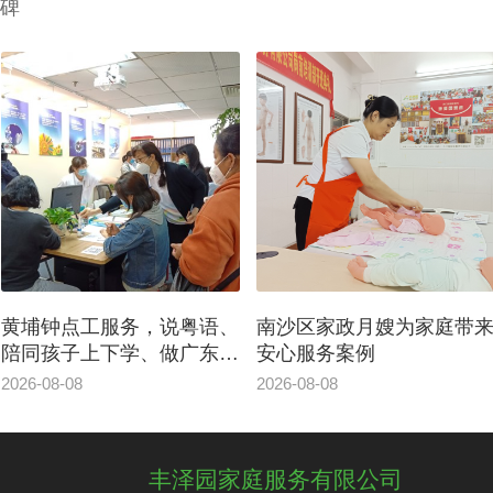
碑
南沙区家政月嫂为家庭带来
黄埔月嫂专业家政公司服
安心服务案例
案例|这就是白班月嫂的意
义
2026-08-08
2026-08-07
丰泽园家庭服务有限公司