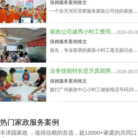
心保洁24小时价格表也会增加。
保姆服务案例推文
一个在天河区管家服务家政公司找的家政管
家对于处在快节奏的工作环境中的家庭肯定
是锦上添花，不仅具备完成如烹饪美食、清
家政公司越秀小时工费用：业务专业技能真的影响吗？
2026-08-0
扫卧室、洗衣、洗碗、熨衣等日常事务，还
可以照护老人及带孩子放学，让工作热情高
保姆服务案例推文
的人更专心致力工作，那天河区家政公司白
最先，专业靠谱的家政小时工毫无疑问会比
班管家价格究竟怎么计算呢？
新手家政小时工的费用更上一阶。另外，部
分家政小时工会完全了解更多的专业技能，
业务技能特长提升真能降广州家政中心护理孩子收费？
2026-08-0
如家里老人家照护技能、小孩子看护、监督
孩子学习等，个体能量越高，家政公司越秀
保姆服务案例推文
小时工费用自然越高。
拨打广州家政中心小时工做饭电话号码199-
2740-1722，给出您关于家政小时工选拔要
求，我们即刻安排合适的阿姨，家政小时工
面试达标上岗。
热门家政服务案例
丰泽园家政 ，值得信赖的首选，超12000+家庭的共同口