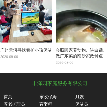
广州天河寻找看护小孩保洁
会照顾家养动物、讲白话
做广东菜的南沙家政钟点
2026-08-06
案例
2026-08-06
丰泽园家庭服务有限公司
首页
家政保姆
月嫂
养老护理员
育婴师
保洁员