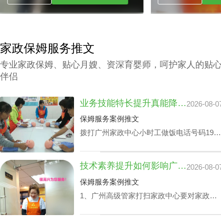
家政保姆服务推文
专业家政保姆、贴心月嫂、资深育婴师，呵护家人的贴
伴侣
业务技能特长提升真能降广州家政中心护理孩子收费？
2026-08-0
保姆服务案例推文
拨打广州家政中心小时工做饭电话号码199-
2740-1722，给出您关于家政小时工选拔要
求，我们即刻安排合适的阿姨，家政小时工
技术素养提升如何影响广州家政中心流程价位
2026-08-0
面试达标上岗。
保姆服务案例推文
1、广州高级管家打扫家政中心要对家政管
家进行技能培训，充分了解需执行的岗位任
务以及提前模演可能会遭遇的问题，迅速履