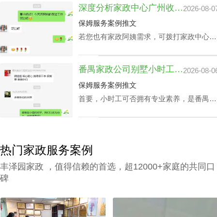
深度分析家政中心广州收费与业务技能专长关系
2026-08-0
职。 2、为保障客户权利，需对家政管家做
一丝不苟背景调查，完成实名核查、犯罪记
保姆服务案例推文
录验证、个人信用报告查询等。 3、广州高
若您也有家政阿姨需求，可拨打家政中心广
级管家打扫家政中心还要有详实的家政服务
州联系方式199-2740-1722，在对您家政中
选项，为所有的顾客筹办家政管家方案。
心广州收费预算及选拔指标下寻找合适的阿
4、要与所有的顾客签署条约，提供项目及
番禺家政公司别墅小时工收费会因雇主要求而变动？
2026-08-0
姨。
广州家政中心流程价位需列明。
保姆服务案例推文
首要，小时工可否拥有专业素养，是番禺家
政公司别墅小时工收费相关因素之一，该专
业素养，如老人护理技能、小朋友伺候、教
孩子做作业等，这类小时工技能与番禺家政
公司别墅小时工收费都是紧密依赖的。
热门家政服务案例
丰泽园家政 ，值得信赖的首选，超12000+家庭的共同口
碑