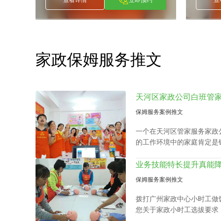
陶爱明
]
[
]
陶爱明
赖小
Tao Ai Ming
Lai Xiao 
约
查看详情
立即预约
查
家政保姆服务推文
保姆服务案例推文
一个在天河区管家服务家政
的工作环境中的家庭肯定是
食、清扫卧室、洗衣、洗碗