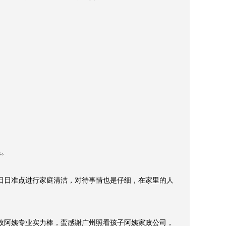
家政阿姨要温柔体贴，职业责任感。

。
