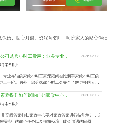
波
唐美妹
]
[
]
唐美妹
刘
Tang Mei Mei
Liu X
预约
查看详情
立即预约
政保姆、贴心月嫂、资深育婴师，呵护家人的贴心伴侣
家政公司越秀小时工费用：业务专业技能真的影响吗？
2026-08-08
服务案例推文
，专业靠谱的家政小时工毫无疑问会比新手家政小时工的
更上一阶。另外，部分家政小时工会完全了解更多的专业
，如家里老人家照护技能、小孩子看护、监督孩子学习