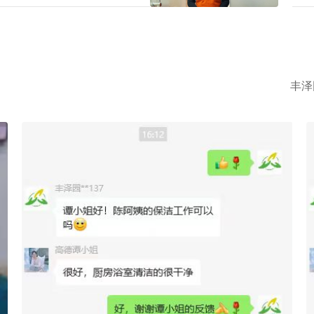
情高的人更专心致力工作，那天河
等，
业务技能特长提升真能降广州家政中心护理孩子收费？
2026-08-07
竟怎么计算呢？
保姆
号码199-2740-1722，给出
1、
，我们即刻安排合适的阿姨，家政
分了
速履
调查
3、
所有
约，
丰泽