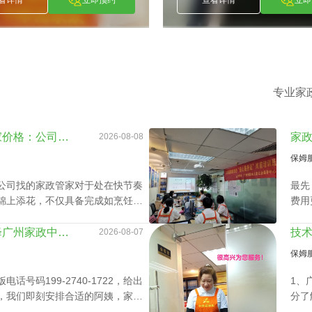
赖小丽
古朝
[
]
[
丽
古朝波
Li
Gu Chao Bo
看详情
立即预约
查看详情
立即
专业家
天河区家政公司白班管家价格：公司声誉引导的收费标准
2026-08-08
保姆
公司找的家政管家对于处在快节奏
最先
锦上添花，不仅具备完成如烹饪美
费用
、熨衣等日常事务，还可以照护老
技能