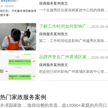
公司别墅小时工收费都是紧密依赖的。
保姆服务案例推文
一个在越秀区住家保姆家政中心找的保姆对
于处在忙碌的都市生活中的家庭恰恰是锦上
添花，不光可以完成如打扫房间、熨衣、洗
了解工作时间如何影响广州越秀区家政中心查询电话价格表及服务质量
2026-08-0
衣、准备饭菜、洗碗等家庭杂务，还可以抚
恤老人及家长接送，让志存高远的人专心致
保姆服务案例推文
志工作，那越秀区家政中心住家报价该如何
第二，工作时间也是影响广州越秀区家政中
计算呢？
心查询电话价格表关键要素之一，有些家庭
业主因自身家庭生活状况，需要依照需求调
品牌声誉在广州黄埔区家政中心管家服务价钱里的分量
2026-08-0
整工作时间表，聘请的家政保洁要有高机动
性，而这家庭业主需要例常会影响广州越秀
保姆服务案例推文
区家政中心查询电话价格表。
想必您已经对影响广州黄埔区家政中心管家
服务价钱主要组成有一定的熟知了，那应该
怎样采选广州黄埔区请个靠谱家政中心呢？
下面是丰泽园总结的广州黄埔区请个靠谱家
政中心应具备的综合素质。
热门家政服务案例
丰泽园家政 ，值得信赖的首选，超12000+家庭的共同口