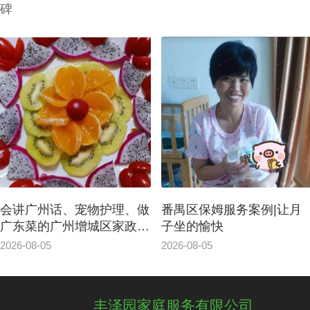
碑
做
番禺区保姆服务案例|让月
广州白云区保洁服务，
保
子坐的愉快
送孩子上学放学、做广
肴、讲广州话
2026-08-05
2026-08-05
丰泽园家庭服务有限公司