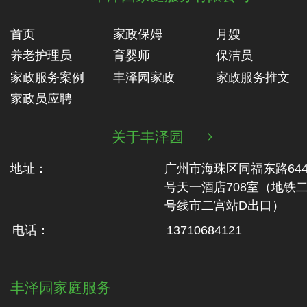
首页
家政保姆
月嫂
养老护理员
育婴师
保洁员
家政服务案例
丰泽园家政
家政服务推文
家政员应聘
关于丰泽园

地址：
广州市海珠区同福东路64
号天一酒店708室（地铁‬
号线市二‬宫站D出口）
电话：
13710684121
丰泽园家庭服务