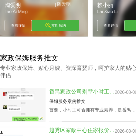
赖小丽
]
[
]
赖小丽
古朝波
Lai Xiao Li
Gu Chao Bo
查看详情
立即预约
查看详情
家政保姆服务推文
专业家政保姆、贴心月嫂、资深育婴师，呵护家人的贴
伴侣
番禺家政公司别墅小时工收费会因雇主要求而变动？
2026-08-0
保姆服务案例推文
首要，小时工可否拥有专业素养，是番禺家
政公司别墅小时工收费相关因素之一，该专
业素养，如老人护理技能、小朋友伺候、教
越秀区家政中心住家报价揭晓：影响因素及如何选择最佳服务
2026-08-0
孩子做作业等，这类小时工技能与番禺家政