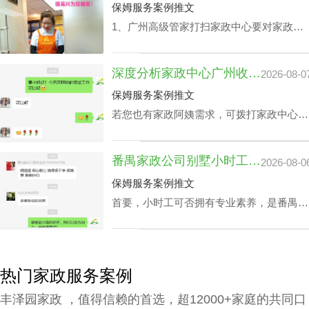
保姆服务案例推文
1、广州高级管家打扫家政中心要对家政管
家进行技能培训，充分了解需执行的岗位任
务以及提前模演可能会遭遇的问题，迅速履
深度分析家政中心广州收费与业务技能专长关系
2026-08-0
职。 2、为保障客户权利，需对家政管家做
一丝不苟背景调查，完成实名核查、犯罪记
保姆服务案例推文
录验证、个人信用报告查询等。 3、广州高
若您也有家政阿姨需求，可拨打家政中心广
级管家打扫家政中心还要有详实的家政服务
州联系方式199-2740-1722，在对您家政中
选项，为所有的顾客筹办家政管家方案。
心广州收费预算及选拔指标下寻找合适的阿
4、要与所有的顾客签署条约，提供项目及
番禺家政公司别墅小时工收费会因雇主要求而变动？
2026-08-0
姨。
广州家政中心流程价位需列明。
保姆服务案例推文
首要，小时工可否拥有专业素养，是番禺家
政公司别墅小时工收费相关因素之一，该专
业素养，如老人护理技能、小朋友伺候、教
孩子做作业等，这类小时工技能与番禺家政
公司别墅小时工收费都是紧密依赖的。
热门家政服务案例
丰泽园家政 ，值得信赖的首选，超12000+家庭的共同口