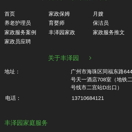
首页
家政保姆
月嫂
养老护理员
育婴师
保洁员
家政服务案例
丰泽园家政
家政服务推文
家政员应聘
关于丰泽园

地址：
广州市海珠区同福东路64
号天一酒店708室（地铁‬
号线市二‬宫站D出口）
电话：
13710684121
丰泽园家庭服务