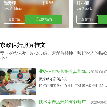
陶爱明
[
]
陶爱明
赖小丽
Tao Ai Ming
Lai Xiao Li
查看详情
立即预约
查看详情
家政保姆服务推文
专业家政保姆、贴心月嫂、资深育婴师，呵护家人的贴
伴侣
业务技能特长提升真能降广州家政中心护理孩子收费？
2026-08-0
保姆服务案例推文
拨打广州家政中心小时工做饭电话号码199-
2740-1722，给出您关于家政小时工选拔要
求，我们即刻安排合适的阿姨，家政小时工
技术素养提升如何影响广州家政中心流程价位
2026-08-0
面试达标上岗。