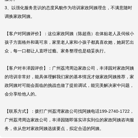
3、以强化服务意识的态度风貌作为培训家政阿姨理念，不满意随时
调换家政阿姨。

【客户对阿姨评价】：这位家政阿姨（陈超燕）在体贴老人及伺候小
孩子方面格外和蔼可亲，家里老人家和小孩子都真喜欢她，她厨艺出
众，每一口都让人直呼过瘾。家务整理也是稳妥执行。

【客户对丰泽园评价】：广州荔湾周边家政公司，丰泽园对家政阿姨
的培训非常好，能具体理解我们家的基本情况才做家政阿姨推荐，家
政阿姨对可能会面临的挑战也做了提前调试，能完美解决家中问题，
会分享给他人的。

【联系方式】：拨打广州荔湾家政公司找阿姨电话199-2740-1722，
广州荔湾周边家政公司，丰泽园随即落实详实到位的家政阿姨咨询服
务，依从您对家政阿姨选拔要点，拟定合适的阿姨。