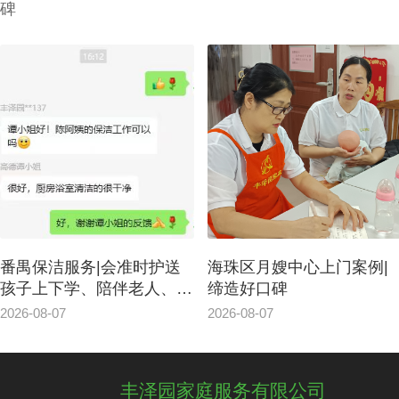
碑
番禺保洁服务|会准时护送
海珠区月嫂中心上门案例|
孩子上下学、陪伴老人、讲
缔造好口碑
粤语
2026-08-07
2026-08-07
丰泽园家庭服务有限公司