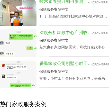
技术素养提升如何影响广州家政中心流程价位
2026-08-0
面试达标上岗。
保姆服务案例推文
1、广州高级管家打扫家政中心要对家政管
家进行技能培训，充分了解需执行的岗位任
务以及提前模演可能会遭遇的问题，迅速履
深度分析家政中心广州收费与业务技能专长关系
2026-08-0
职。 2、为保障客户权利，需对家政管家做
一丝不苟背景调查，完成实名核查、犯罪记
保姆服务案例推文
录验证、个人信用报告查询等。 3、广州高
若您也有家政阿姨需求，可拨打家政中心广
级管家打扫家政中心还要有详实的家政服务
州联系方式199-2740-1722，在对您家政中
选项，为所有的顾客筹办家政管家方案。
心广州收费预算及选拔指标下寻找合适的阿
4、要与所有的顾客签署条约，提供项目及
番禺家政公司别墅小时工收费会因雇主要求而变动？
2026-08-0
姨。
广州家政中心流程价位需列明。
保姆服务案例推文
首要，小时工可否拥有专业素养，是番禺家
政公司别墅小时工收费相关因素之一，该专
业素养，如老人护理技能、小朋友伺候、教
孩子做作业等，这类小时工技能与番禺家政
公司别墅小时工收费都是紧密依赖的。
热门家政服务案例