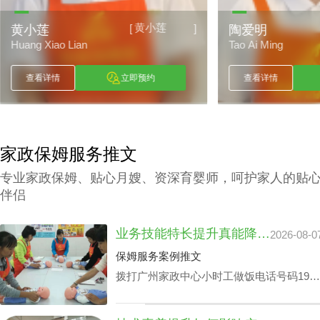
黄小莲
[
]
黄小莲
陶爱明
Huang Xiao Lian
Tao Ai Ming
查看详情
立即预约
查看详情
家政保姆服务推文
专业家政保姆、贴心月嫂、资深育婴师，呵护家人的贴
伴侣
业务技能特长提升真能降广州家政中心护理孩子收费？
2026-08-0
保姆服务案例推文
拨打广州家政中心小时工做饭电话号码199-
2740-1722，给出您关于家政小时工选拔要
求，我们即刻安排合适的阿姨，家政小时工