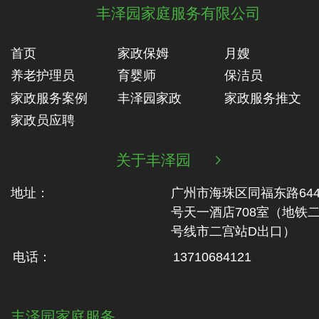
丰泽园家庭服务有限公司
首页
家政保姆
月嫂
养老护理员
育婴师
保洁员
家政服务案例
丰泽园家政
家政服务推文
家政员应聘
关于丰泽园

地址：
广州市海珠区同福东路64
号天一酒店708室（地铁‬
号线市二‬宫站D出口）
电话：
13710684121
丰泽园家庭服务