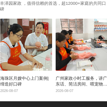
丰泽园家政 ，值得信赖的首选，超12000+家庭的共同口
碑
海珠区月嫂中心上门案例|
广州家政小时工服务，讲
缔造好口碑
东话、简洁房间、喂宠物
东西
2026-08-07
2026-08-07