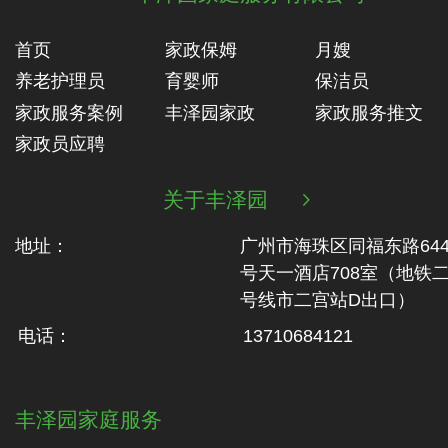
首页
家政保姆
月嫂
养老护理员
育婴师
保洁员
家政服务案例
丰泽园家政
家政服务推文
家政员应聘
关于丰泽园

地址：
广州市海珠区同福东路64
号天一酒店708室（地铁‬
号线市二‬宫站D出口）
电话：
13710684121
丰泽园家庭服务