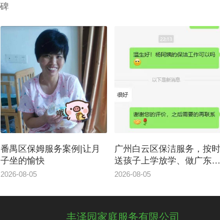
碑
番禺区保姆服务案例|让月
广州白云区保洁服务，按
子坐的愉快
送孩子上学放学、做广东
肴、讲广州话
2026-08-05
2026-08-05
丰泽园家庭服务有限公司