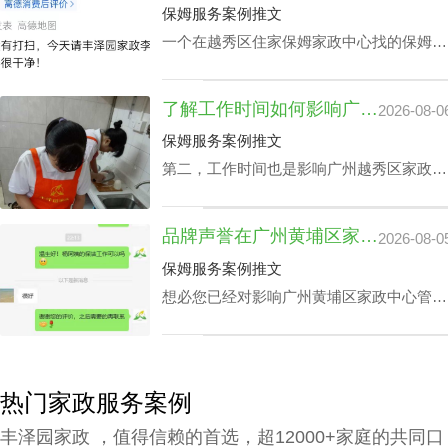
公司别墅小时工收费都是紧密依赖的。
保姆服务案例推文
一个在越秀区住家保姆家政中心找的保姆对
于处在忙碌的都市生活中的家庭恰恰是锦上
添花，不光可以完成如打扫房间、熨衣、洗
了解工作时间如何影响广州越秀区家政中心查询电话价格表及服务质量
2026-08-0
衣、准备饭菜、洗碗等家庭杂务，还可以抚
恤老人及家长接送，让志存高远的人专心致
保姆服务案例推文
志工作，那越秀区家政中心住家报价该如何
第二，工作时间也是影响广州越秀区家政中
计算呢？
心查询电话价格表关键要素之一，有些家庭
业主因自身家庭生活状况，需要依照需求调
品牌声誉在广州黄埔区家政中心管家服务价钱里的分量
2026-08-0
整工作时间表，聘请的家政保洁要有高机动
性，而这家庭业主需要例常会影响广州越秀
保姆服务案例推文
区家政中心查询电话价格表。
想必您已经对影响广州黄埔区家政中心管家
服务价钱主要组成有一定的熟知了，那应该
怎样采选广州黄埔区请个靠谱家政中心呢？
下面是丰泽园总结的广州黄埔区请个靠谱家
政中心应具备的综合素质。
热门家政服务案例
丰泽园家政 ，值得信赖的首选，超12000+家庭的共同口