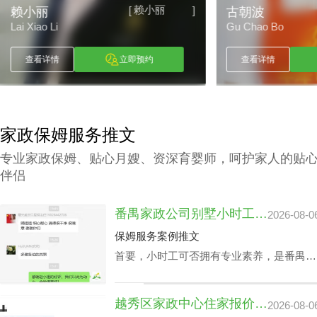
赖小丽
[
]
赖小丽
古朝波
Lai Xiao Li
Gu Chao Bo
查看详情
立即预约
查看详情
家政保姆服务推文
专业家政保姆、贴心月嫂、资深育婴师，呵护家人的贴
伴侣
番禺家政公司别墅小时工收费会因雇主要求而变动？
2026-08-0
保姆服务案例推文
首要，小时工可否拥有专业素养，是番禺家
政公司别墅小时工收费相关因素之一，该专
业素养，如老人护理技能、小朋友伺候、教
越秀区家政中心住家报价揭晓：影响因素及如何选择最佳服务
2026-08-0
孩子做作业等，这类小时工技能与番禺家政