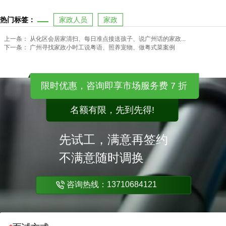
热门标签：
家政人员
家政
上一条：
从化区会居家清扫、每日准点接送孩子、说广州话的家政...
下一条：
广州寻找家政小时工说粤语、照养宠物、做粤式菜案例
限时优惠，咨询即享市场服务费 7 折
名额有限，先到先得!
先试工，满意再签约
不满意随时调换
咨询热线：13710684121