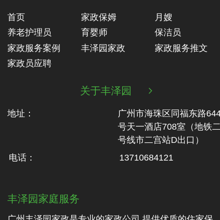
首页
家政保姆
月嫂
养老护理员
育婴师
保洁员
家政服务案例
丰泽园家政
家政服务推文
家政员应聘
关于丰泽园

地址：
广州市海珠区同福东路64
号天一酒店708室（地铁‬
号线市二‬宫站D出口）
电话：
13710684121
丰泽园家庭服务
广州丰泽园家政是专业的家政公司,提供优质的住家保