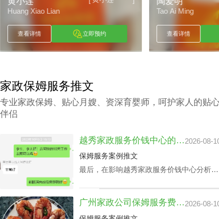
陶爱明
Tao Ai Ming
立即预约
查看详情
立即预约
家政保姆服务推文
专业家政保姆、贴心月嫂、资深育婴师，呵护家人的贴
伴侣
越秀家政服务价钱中心的玄机：解析雇主要求和公司声誉
2026-08-1
保姆服务案例推文
最后，在影响越秀家政服务价钱中心分析要
素中，越秀家政保姆中心品牌和声得人心是
重要的，这主要在于越秀家政保姆中心为房
广州家政公司保姆服务费用：工作时间延长加价吗？
2026-08-1
主匹配的保姆对照而言别人介绍的保姆服务
经验和安全性有更高保障，越秀家政服务价
保姆服务案例推文