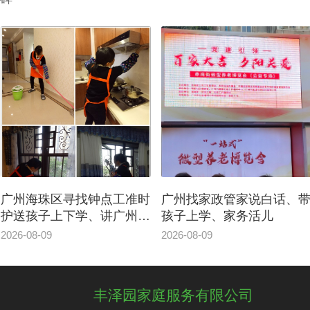
区寻找钟点工准时
广州找家政管家说白话、带
越秀月
上下学、讲广州
孩子上学、家务活儿
作步骤
整理
2026-08-09
2026-08-
丰泽园家庭服务有限公司