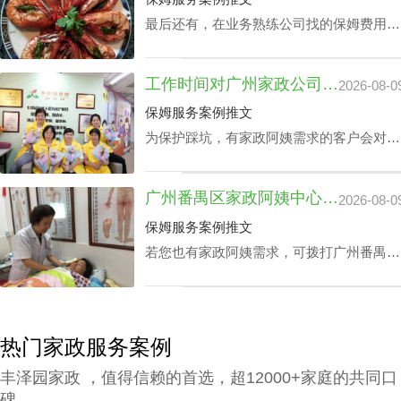
钱中心自然越高。
最后还有，在业务熟练公司找的保姆费用比
他人引荐的广州家政公司保姆服务费用更
高，主要是基于广州诚信康复护理家政公司
工作时间对广州家政公司住家价位的影响浅析
2026-08-0
的服务历程和安心性更高，相应的广州家政
公司保姆服务费用自然越高。
保姆服务案例推文
为保护踩坑，有家政阿姨需求的客户会对多
个公司做广州家政公司住家价位综合调研。
以保证能够在广州家政公司住家价位最优化
广州番禺区家政阿姨中心价钱：品牌声誉与实际服务水平
2026-08-0
的同时获取更多增值服务平台。影响广州家
政公司住家价位的关键部分有哪些成分？丰
保姆服务案例推文
泽园将用HR下面文章做析述。
若您也有家政阿姨需求，可拨打广州番禺区
家政中心陪伴电话199-2740-1722，在凭据
您广州番禺区家政阿姨中心价钱预算及筛选
原则下协配合适的阿姨。
热门家政服务案例
丰泽园家政 ，值得信赖的首选，超12000+家庭的共同口
碑