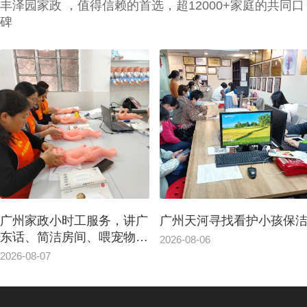
丰泽园家政 ，值得信赖的首选，超12000+家庭的共同口
碑
广州天河寻找看护小孩保洁
会照顾家养动物、讲白话
做广东菜的南沙家政钟点
2026-08-06
案例
2026-08-06