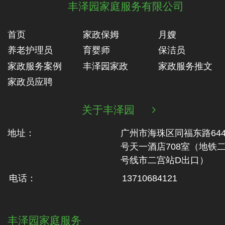
丰泽园家庭服务有限公司
首页
家政保姆
月嫂
养老护理员
育婴师
保洁员
家政服务案例
丰泽园家政
家政服务推文
家政员应聘
关于丰泽园

地址：
广州市海珠区同福东路64
号天一酒店708室（地铁‬
号线市二‬宫站D出口）
电话：
13710684121
丰泽园家庭服务