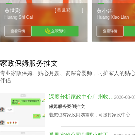
黄小莲
[
]
黄小莲
陶爱明
Huang Xiao Lian
Tao Ai Ming
查看详情
立即预约
查看详情
家政保姆服务推文
专业家政保姆、贴心月嫂、资深育婴师，呵护家人的贴
伴侣
深度分析家政中心广州收费与业务技能专长关系
2026-08-0
保姆服务案例推文
若您也有家政阿姨需求，可拨打家政中心广
州联系方式199-2740-1722，在对您家政中
心广州收费预算及选拔指标下寻找合适的阿