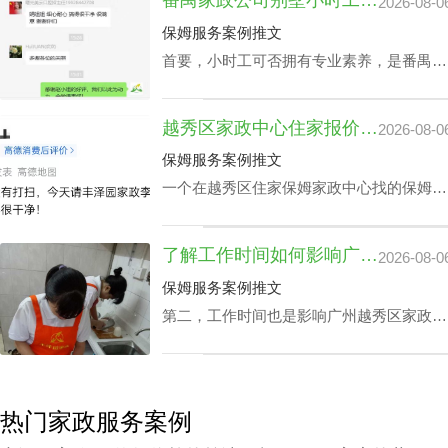
番禺家政公司别墅小时工收费会因雇主要求而变动？
2026-08-0
姨。
保姆服务案例推文
首要，小时工可否拥有专业素养，是番禺家
政公司别墅小时工收费相关因素之一，该专
业素养，如老人护理技能、小朋友伺候、教
越秀区家政中心住家报价揭晓：影响因素及如何选择最佳服务
2026-08-0
孩子做作业等，这类小时工技能与番禺家政
公司别墅小时工收费都是紧密依赖的。
保姆服务案例推文
一个在越秀区住家保姆家政中心找的保姆对
于处在忙碌的都市生活中的家庭恰恰是锦上
添花，不光可以完成如打扫房间、熨衣、洗
了解工作时间如何影响广州越秀区家政中心查询电话价格表及服务质量
2026-08-0
衣、准备饭菜、洗碗等家庭杂务，还可以抚
恤老人及家长接送，让志存高远的人专心致
保姆服务案例推文
志工作，那越秀区家政中心住家报价该如何
第二，工作时间也是影响广州越秀区家政中
计算呢？
心查询电话价格表关键要素之一，有些家庭
业主因自身家庭生活状况，需要依照需求调
整工作时间表，聘请的家政保洁要有高机动
性，而这家庭业主需要例常会影响广州越秀
热门家政服务案例
区家政中心查询电话价格表。