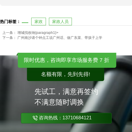
热门标签：
家政
家政人员
上一条：
增城找收纳{paragraph1}>
下一条：
广州南沙请个钟点工说广州话、做广东菜、带孩子上学
限时优惠，咨询即享市场服务费 7 折
名额有限，先到先得!
先试工，满意再签约
不满意随时调换
咨询热线：13710684121