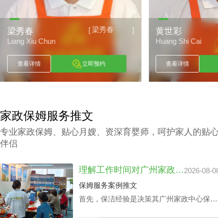
梁秀春
[
]
秀春
黄世彩
ang Xiu Chun
Huang Shi Cai
查看详情
立即预约
查看详情
家政保姆服务推文
专业家政保姆、贴心月嫂、资深育婴师，呵护家人的贴
伴侣
理解工作时间对广州家政中心保洁24小时价格表的潜在影响
2026-08-0
保姆服务案例推文
首先，保洁经验是决策其广州家政中心保洁
24小时价格表的关键成分之一，还有就是实