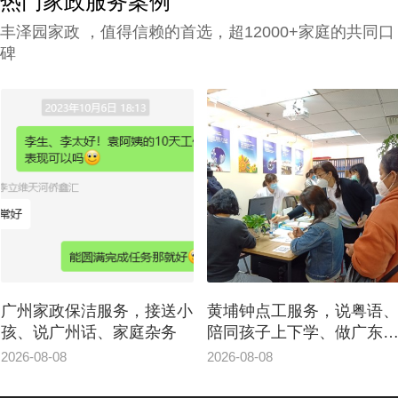
热门家政服务案例
丰泽园家政 ，值得信赖的首选，超12000+家庭的共同口
碑
州家政保洁服务，接送小
黄埔钟点工服务，说粤语、
、说广州话、家庭杂务
陪同孩子上下学、做广东佳
肴
6-08-08
2026-08-08
2