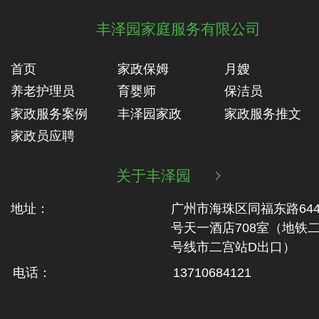
丰泽园家庭服务有限公司
首页
家政保姆
月嫂
养老护理员
育婴师
保洁员
家政服务案例
丰泽园家政
家政服务推文
家政员应聘
关于丰泽园

地址：
广州市海珠区同福东路64
号天一酒店708室（地铁‬
号线市二‬宫站D出口）
电话：
13710684121