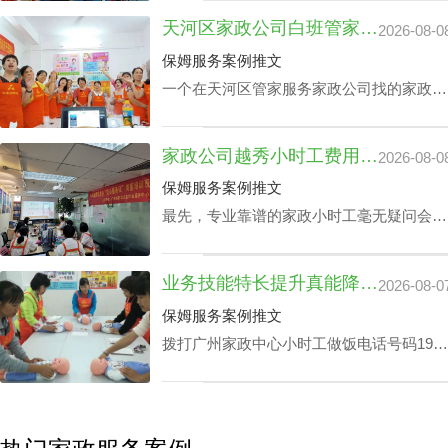
践本领方面，如家里老人护理技能、家庭教
天河区家政公司白班管家价格：公司声誉引导的收费标准
2026-08-0
育等，保洁个人独特性增加，其广州家政中
心保洁24小时价格表也会增加。
保姆服务案例推文
一个在天河区管家服务家政公司找的家政管
家对于处在快节奏的工作环境中的家庭肯定
是锦上添花，不仅具备完成如烹饪美食、清
家政公司越秀小时工费用：业务专业技能真的影响吗？
2026-08-0
扫卧室、洗衣、洗碗、熨衣等日常事务，还
可以照护老人及带孩子放学，让工作热情高
保姆服务案例推文
的人更专心致力工作，那天河区家政公司白
最先，专业靠谱的家政小时工毫无疑问会比
班管家价格究竟怎么计算呢？
新手家政小时工的费用更上一阶。另外，部
分家政小时工会完全了解更多的专业技能，
业务技能特长提升真能降广州家政中心护理孩子收费？
2026-08-0
如家里老人家照护技能、小孩子看护、监督
孩子学习等，个体能量越高，家政公司越秀
保姆服务案例推文
小时工费用自然越高。
拨打广州家政中心小时工做饭电话号码199-
2740-1722，给出您关于家政小时工选拔要
求，我们即刻安排合适的阿姨，家政小时工
面试达标上岗。