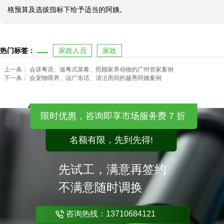
格预算及选拔指标下给予适当的阿姨。
热门标签：
家政人员
家政
上一条：
会讲粤语、做粤式菜肴、照顾家养动物的广州管家案例
下一条：
会宠物喂养、说广东话、清洁房间的越秀阿姨案例
限时优惠，咨询即享市场服务费 7 折
名额有限，先到先得!
先试工，满意再签约
不满意随时调换
咨询热线：13710684121