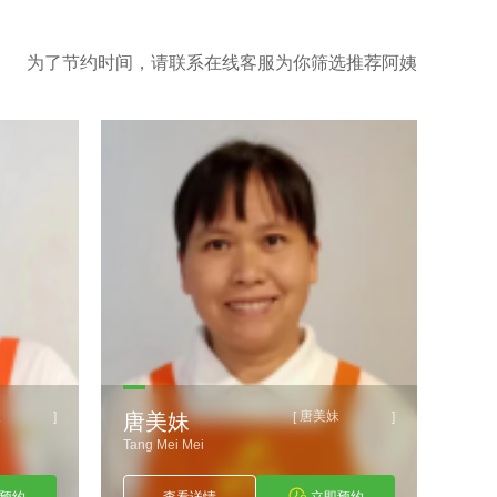
为了节约时间，请联系在线客服为你筛选推荐阿姨
波
唐美妹
]
[
]
唐美妹
刘
Tang Mei Mei
Liu X
预约
查看详情
立即预约