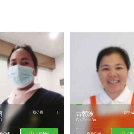
赖小丽
古朝
[
]
[
丽
古朝波
Li
Gu Chao Bo
看详情
立即预约
查看详情
立即