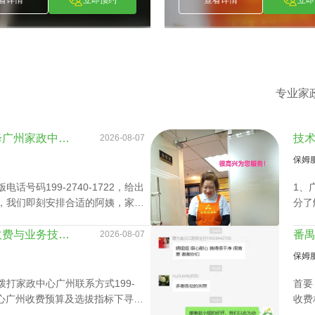
专业家
业务技能特长提升真能降广州家政中心护理孩子收费？
2026-08-07
保姆
号码199-2740-1722，给出
1、
，我们即刻安排合适的阿姨，家政
分了
速履
调查
深度分析家政中心广州收费与业务技能专长关系
2026-08-07
3、
保姆
所有
约，
打家政中心广州联系方式199-
首要
政中心广州收费预算及选拔指标下寻找
收费
候、