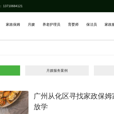
13710684121
家政保姆
月嫂
养老护理员
育婴师
保洁员
家政
月嫂服务案例
广州从化区寻找家政保姆
放学