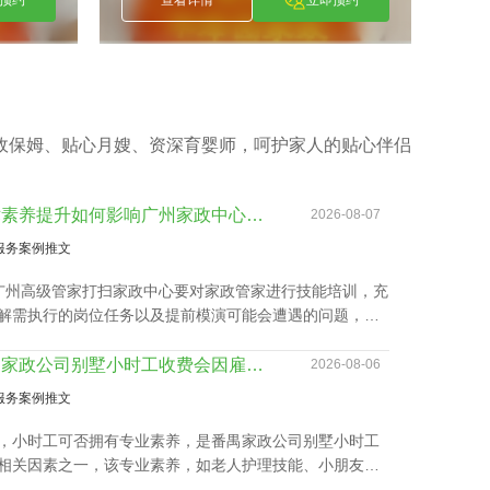
政保姆、贴心月嫂、资深育婴师，呵护家人的贴心伴侣
技术素养提升如何影响广州家政中心流程价位
2026-08-07
服务案例推文
广州高级管家打扫家政中心要对家政管家进行技能培训，充
解需执行的岗位任务以及提前模演可能会遭遇的问题，迅
职。 2、为保障客户权利，需对家政管家做一丝不苟背景
，完成实名核查、犯罪记录验证、个人信用报告查询等。
番禺家政公司别墅小时工收费会因雇主要求而变动？
2026-08-06
广州高级管家打扫家政中心还要有详实的家政服务选项，为
服务案例推文
的顾客筹办家政管家方案。 4、要与所有的顾客签署条
提供项目及广州家政中心流程价位需列明。
，小时工可否拥有专业素养，是番禺家政公司别墅小时工
相关因素之一，该专业素养，如老人护理技能、小朋友伺
教孩子做作业等，这类小时工技能与番禺家政公司别墅小