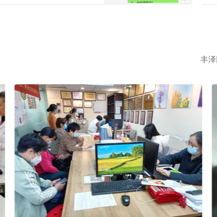
时工
丰泽