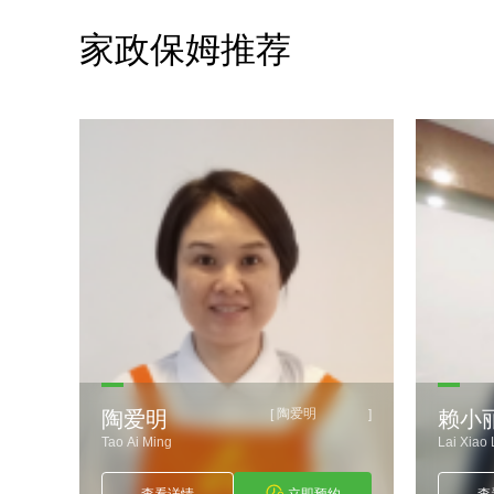
家政保姆推荐
陶爱明
]
[
]
陶爱明
赖小
Tao Ai Ming
Lai Xiao 
约
查看详情
立即预约
查