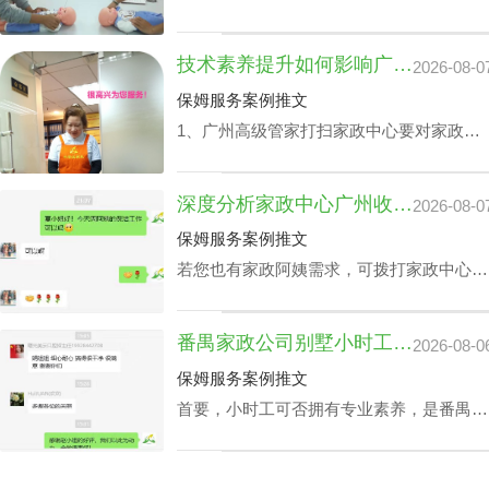
2740-1722，给出您关于家政小时工选拔要
求，我们即刻安排合适的阿姨，家政小时工
技术素养提升如何影响广州家政中心流程价位
2026-08-0
面试达标上岗。
保姆服务案例推文
1、广州高级管家打扫家政中心要对家政管
家进行技能培训，充分了解需执行的岗位任
务以及提前模演可能会遭遇的问题，迅速履
深度分析家政中心广州收费与业务技能专长关系
2026-08-0
职。 2、为保障客户权利，需对家政管家做
一丝不苟背景调查，完成实名核查、犯罪记
保姆服务案例推文
录验证、个人信用报告查询等。 3、广州高
若您也有家政阿姨需求，可拨打家政中心广
级管家打扫家政中心还要有详实的家政服务
州联系方式199-2740-1722，在对您家政中
选项，为所有的顾客筹办家政管家方案。
心广州收费预算及选拔指标下寻找合适的阿
4、要与所有的顾客签署条约，提供项目及
番禺家政公司别墅小时工收费会因雇主要求而变动？
2026-08-0
姨。
广州家政中心流程价位需列明。
保姆服务案例推文
首要，小时工可否拥有专业素养，是番禺家
政公司别墅小时工收费相关因素之一，该专
业素养，如老人护理技能、小朋友伺候、教
孩子做作业等，这类小时工技能与番禺家政