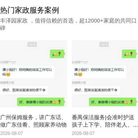
公司别墅小时工收费都是紧密依赖的。
热门家政服务案例
丰泽园家政 ，值得信赖的首选，超12000+家庭的共同口
碑
广州保姆服务，讲广东话、
番禺保洁服务|会准时护送
做广东佳肴、照顾家养动物
孩子上下学、陪伴老人、
粤语
2026-08-07
2026-08-07