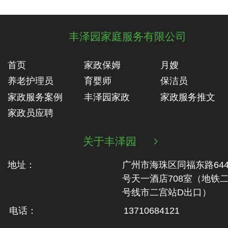
丰泽园家庭服务有限公司
首页
家政保姆
月嫂
养老护理员
育婴师
保洁员
家政服务案例
丰泽园家政
家政服务推文
家政员应聘
关于丰泽园

地址：
广州市海珠区同福东路64
号天一酒店708室（地铁‬
号线市二‬宫站D出口）
电话：
13710684121