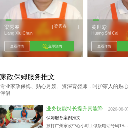
梁秀春
[
]
梁秀春
黄世彩
Liang Xiu Chun
Huang Shi Cai
查看详情
立即预约
查看详情
家政保姆服务推文
专业家政保姆、贴心月嫂、资深育婴师，呵护家人的贴
伴侣
业务技能特长提升真能降广州家政中心护理孩子收费？
2026-08-0
保姆服务案例推文
拨打广州家政中心小时工做饭电话号码199-