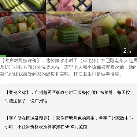
广州越秀区家政小时工服务|会做广东菜肴、每天
按时接送孩子、说广州话
2
2025-08-22 11:54:06
/
2
【客户对阿姨评价】：这位家政小时工（崔艳萍）在照顾老年人起
及护理小孩方面分外温柔以待，家里老人和小孩都极度喜欢她，她
菜总能让我感受到家的温暖和美味。打扫卫生也是做事慎重。
【案例名称】：广州越秀区家政小时工服务|会做广东菜肴、每天按
时接送孩子、说广州话

【客户所在区域及预算】：家住荷塘月色的周生，希望广州家政中心
小时工不住家价格表预算掌握在5500元范围
