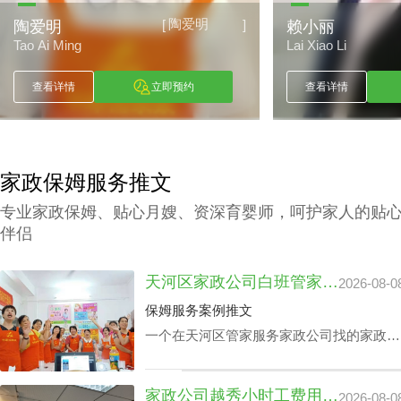
陶爱明
[
]
陶爱明
赖小丽
Tao Ai Ming
Lai Xiao Li
查看详情
立即预约
查看详情
家政保姆服务推文
专业家政保姆、贴心月嫂、资深育婴师，呵护家人的贴
伴侣
天河区家政公司白班管家价格：公司声誉引导的收费标准
2026-08-0
保姆服务案例推文
一个在天河区管家服务家政公司找的家政管
家对于处在快节奏的工作环境中的家庭肯定
是锦上添花，不仅具备完成如烹饪美食、清
家政公司越秀小时工费用：业务专业技能真的影响吗？
2026-08-0
扫卧室、洗衣、洗碗、熨衣等日常事务，还