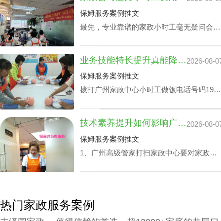
可以照护老人及带孩子放学，让工作热情高
保姆服务案例推文
的人更专心致力工作，那天河区家政公司白
最先，专业靠谱的家政小时工毫无疑问会比
班管家价格究竟怎么计算呢？
新手家政小时工的费用更上一阶。另外，部
分家政小时工会完全了解更多的专业技能，
业务技能特长提升真能降广州家政中心护理孩子收费？
2026-08-0
如家里老人家照护技能、小孩子看护、监督
孩子学习等，个体能量越高，家政公司越秀
保姆服务案例推文
小时工费用自然越高。
拨打广州家政中心小时工做饭电话号码199-
2740-1722，给出您关于家政小时工选拔要
求，我们即刻安排合适的阿姨，家政小时工
技术素养提升如何影响广州家政中心流程价位
2026-08-0
面试达标上岗。
保姆服务案例推文
1、广州高级管家打扫家政中心要对家政管
家进行技能培训，充分了解需执行的岗位任
务以及提前模演可能会遭遇的问题，迅速履
职。 2、为保障客户权利，需对家政管家做
一丝不苟背景调查，完成实名核查、犯罪记
热门家政服务案例
录验证、个人信用报告查询等。 3、广州高