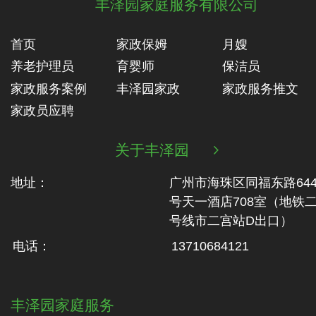
丰泽园家庭服务有限公司
首页
家政保姆
月嫂
养老护理员
育婴师
保洁员
家政服务案例
丰泽园家政
家政服务推文
家政员应聘
关于丰泽园

地址：
广州市海珠区同福东路64
号天一酒店708室（地铁‬
号线市二‬宫站D出口）
电话：
13710684121
丰泽园家庭服务