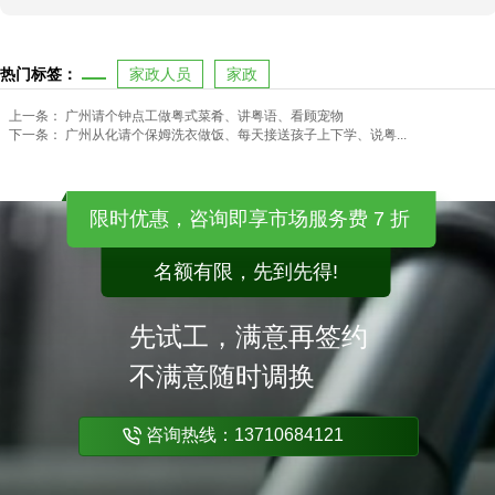
热门标签：
家政人员
家政
上一条：
广州请个钟点工做粤式菜肴、讲粤语、看顾宠物
下一条：
广州从化请个保姆洗衣做饭、每天接送孩子上下学、说粤...
限时优惠，咨询即享市场服务费 7 折
名额有限，先到先得!
先试工，满意再签约
不满意随时调换
咨询热线：13710684121