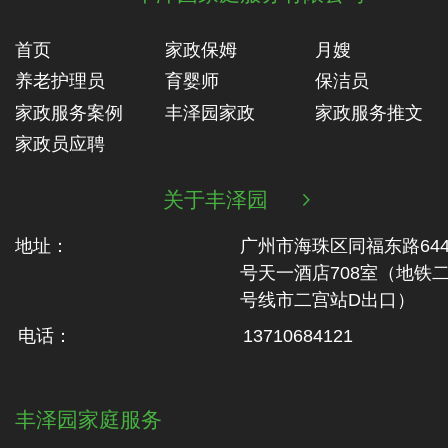
首页
家政保姆
月嫂
养老护理员
育婴师
保洁员
家政服务案例
丰泽园家政
家政服务推文
家政员应聘
关于丰泽园

地址：
广州市海珠区同福东路64
号天一酒店708室（地铁‬
号线市二‬宫站D出口）
电话：
13710684121
丰泽园家庭服务