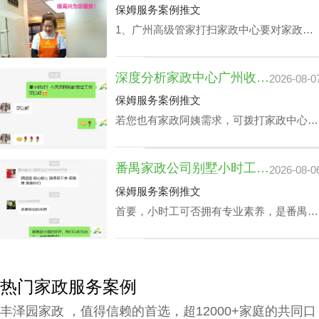
保姆服务案例推文
1、广州高级管家打扫家政中心要对家政管
家进行技能培训，充分了解需执行的岗位任
务以及提前模演可能会遭遇的问题，迅速履
深度分析家政中心广州收费与业务技能专长关系
2026-08-0
职。 2、为保障客户权利，需对家政管家做
一丝不苟背景调查，完成实名核查、犯罪记
保姆服务案例推文
录验证、个人信用报告查询等。 3、广州高
若您也有家政阿姨需求，可拨打家政中心广
级管家打扫家政中心还要有详实的家政服务
州联系方式199-2740-1722，在对您家政中
选项，为所有的顾客筹办家政管家方案。
心广州收费预算及选拔指标下寻找合适的阿
4、要与所有的顾客签署条约，提供项目及
番禺家政公司别墅小时工收费会因雇主要求而变动？
2026-08-0
姨。
广州家政中心流程价位需列明。
保姆服务案例推文
首要，小时工可否拥有专业素养，是番禺家
政公司别墅小时工收费相关因素之一，该专
业素养，如老人护理技能、小朋友伺候、教
孩子做作业等，这类小时工技能与番禺家政
公司别墅小时工收费都是紧密依赖的。
热门家政服务案例
丰泽园家政 ，值得信赖的首选，超12000+家庭的共同口