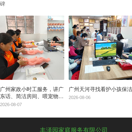
碑
广州家政小时工服务，讲广
广州天河寻找看护小孩保
东话、简洁房间、喂宠物吃
2026-08-06
东西
2026-08-07
丰泽园家庭服务有限公司