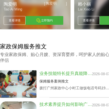
陶爱明
[
]
陶爱明
赖小丽
Tao Ai Ming
Lai Xiao Li
查看详情
立即预约
查看详情
家政保姆服务推文
专业家政保姆、贴心月嫂、资深育婴师，呵护家人的贴
伴侣
业务技能特长提升真能降广州家政中心护理孩子收费？
2026-08-0
保姆服务案例推文
拨打广州家政中心小时工做饭电话号码199-
2740-1722，给出您关于家政小时工选拔要
求，我们即刻安排合适的阿姨，家政小时工
技术素养提升如何影响广州家政中心流程价位
2026-08-0
面试达标上岗。