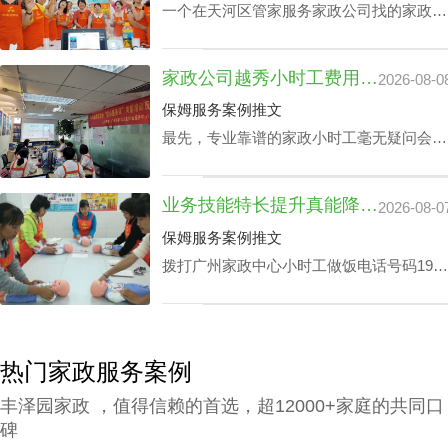
一个在天河区管家服务家政公司找的家政管
家对于处在快节奏的工作环境中的家庭肯定
是锦上添花，不仅具备完成如烹饪美食、清
家政公司越秀小时工费用：业务专业技能真的影响吗？
2026-08-0
扫卧室、洗衣、洗碗、熨衣等日常事务，还
可以照护老人及带孩子放学，让工作热情高
保姆服务案例推文
的人更专心致力工作，那天河区家政公司白
最先，专业靠谱的家政小时工毫无疑问会比
班管家价格究竟怎么计算呢？
新手家政小时工的费用更上一阶。另外，部
分家政小时工会完全了解更多的专业技能，
业务技能特长提升真能降广州家政中心护理孩子收费？
2026-08-0
如家里老人家照护技能、小孩子看护、监督
孩子学习等，个体能量越高，家政公司越秀
保姆服务案例推文
小时工费用自然越高。
拨打广州家政中心小时工做饭电话号码199-
2740-1722，给出您关于家政小时工选拔要
求，我们即刻安排合适的阿姨，家政小时工
面试达标上岗。
热门家政服务案例
丰泽园家政 ，值得信赖的首选，超12000+家庭的共同口
碑