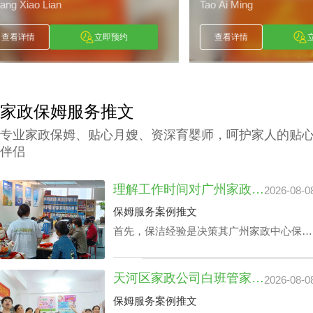
Tao Ai Ming
Lai Xiao Li
查看详情
立即预约
查看详情
家政保姆服务推文
专业家政保姆、贴心月嫂、资深育婴师，呵护家人的贴
伴侣
理解工作时间对广州家政中心保洁24小时价格表的潜在影响
2026-08-0
保姆服务案例推文
首先，保洁经验是决策其广州家政中心保洁
24小时价格表的关键成分之一，还有就是实
践本领方面，如家里老人护理技能、家庭教
天河区家政公司白班管家价格：公司声誉引导的收费标准
2026-08-0
育等，保洁个人独特性增加，其广州家政中
心保洁24小时价格表也会增加。
保姆服务案例推文