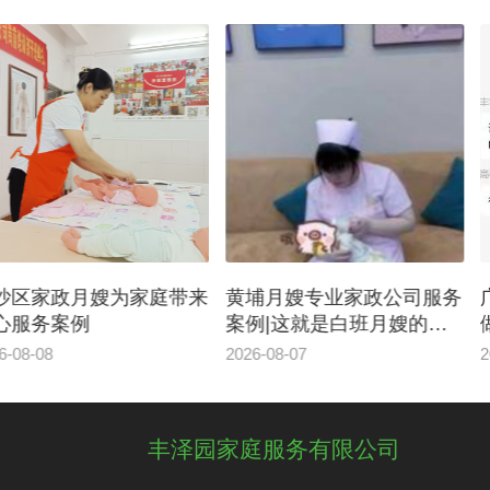
黄埔月嫂专业家政公司服务
广州保姆服务，讲广东话
案例|这就是白班月嫂的意
做广东佳肴、照顾家养动
义
2026-08-07
2026-08-07
丰泽园家庭服务有限公司