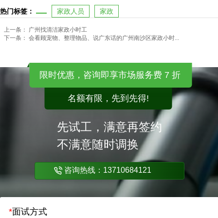
热门标签：
家政人员
家政
上一条：
广州找清洁家政小时工
下一条：
会看顾宠物、整理物品、说广东话的广州南沙区家政小时...
限时优惠，咨询即享市场服务费 7 折
名额有限，先到先得!
先试工，满意再签约
不满意随时调换
咨询热线：13710684121
*
面试方式