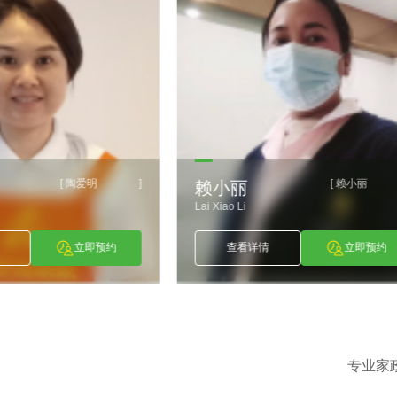
赖小丽
古朝
[
]
[
丽
古朝波
Li
Gu Chao Bo
看详情
立即预约
查看详情
立即
专业家