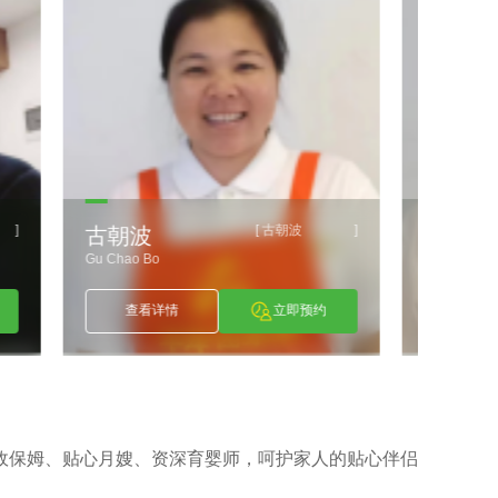
波
唐美妹
]
[
]
唐美妹
刘
Tang Mei Mei
Liu X
预约
查看详情
立即预约
政保姆、贴心月嫂、资深育婴师，呵护家人的贴心伴侣