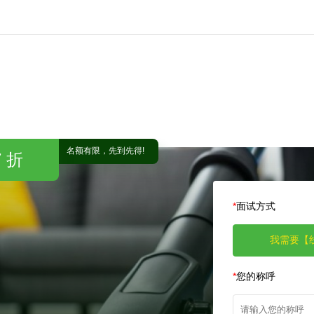
名额有限，先到先得!
 折
*
面试方式
我需要【
*
您的称呼