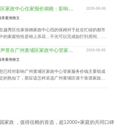
越秀区家政中心住家报价揭晓：影响因素及如何选择最佳服务
2026-08-06
服务案例推文
在越秀区住家保姆家政中心找的保姆对于处在忙碌的都市
中的家庭恰恰是锦上添花，不光可以完成如打扫房间、熨
洗衣、准备饭菜、洗碗等家庭杂务，还可以抚恤老人及家
送，让志存高远的人专心致志工作，那越秀区家政中心住
品牌声誉在广州黄埔区家政中心管家服务价钱里的分量
2026-08-05
价该如何计算呢？
服务案例推文
您已经对影响广州黄埔区家政中心管家服务价钱主要组成
定的熟知了，那应该怎样采选广州黄埔区请个靠谱家政中
？下面是丰泽园总结的广州黄埔区请个靠谱家政中心应具
综合素质。
园家政 ，值得信赖的首选，超12000+家庭的共同口碑