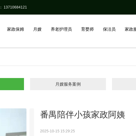
13710684121
家政保姆
月嫂
养老护理员
育婴师
保洁员
家政
月嫂服务案例
番禺陪伴小孩家政阿姨
2025-10-15 15:29:25