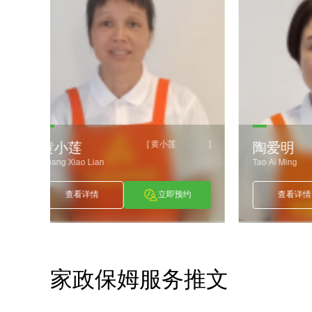
陶爱明
]
[
]
陶爱明
赖小
Tao Ai Ming
Lai Xiao 
约
查看详情
立即预约
查
家政保姆服务推文