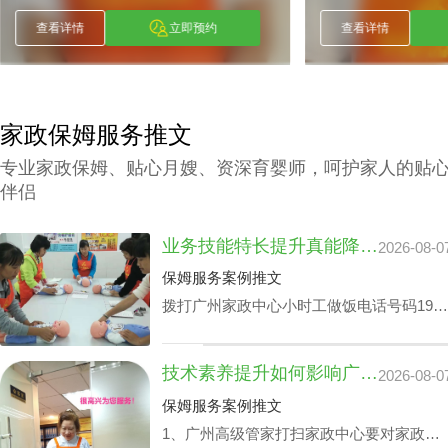
查看详情
立即预约
查看详情
家政保姆服务推文
专业家政保姆、贴心月嫂、资深育婴师，呵护家人的贴
伴侣
业务技能特长提升真能降广州家政中心护理孩子收费？
2026-08-0
保姆服务案例推文
拨打广州家政中心小时工做饭电话号码199-
2740-1722，给出您关于家政小时工选拔要
求，我们即刻安排合适的阿姨，家政小时工
技术素养提升如何影响广州家政中心流程价位
2026-08-0
面试达标上岗。
保姆服务案例推文
1、广州高级管家打扫家政中心要对家政管