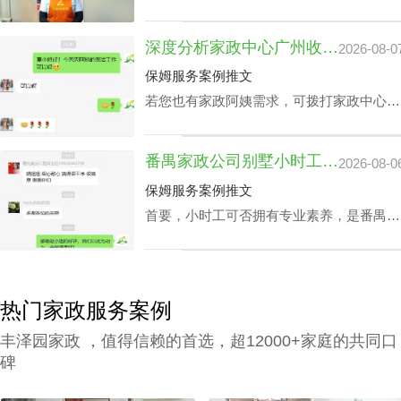
家进行技能培训，充分了解需执行的岗位任
务以及提前模演可能会遭遇的问题，迅速履
深度分析家政中心广州收费与业务技能专长关系
2026-08-0
职。 2、为保障客户权利，需对家政管家做
一丝不苟背景调查，完成实名核查、犯罪记
保姆服务案例推文
录验证、个人信用报告查询等。 3、广州高
若您也有家政阿姨需求，可拨打家政中心广
级管家打扫家政中心还要有详实的家政服务
州联系方式199-2740-1722，在对您家政中
选项，为所有的顾客筹办家政管家方案。
心广州收费预算及选拔指标下寻找合适的阿
4、要与所有的顾客签署条约，提供项目及
番禺家政公司别墅小时工收费会因雇主要求而变动？
2026-08-0
姨。
广州家政中心流程价位需列明。
保姆服务案例推文
首要，小时工可否拥有专业素养，是番禺家
政公司别墅小时工收费相关因素之一，该专
业素养，如老人护理技能、小朋友伺候、教
孩子做作业等，这类小时工技能与番禺家政
公司别墅小时工收费都是紧密依赖的。
热门家政服务案例
丰泽园家政 ，值得信赖的首选，超12000+家庭的共同口
碑