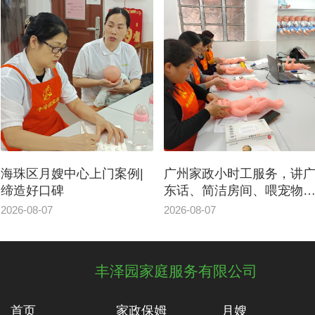
海珠区月嫂中心上门案例|
广州家政小时工服务，讲
缔造好口碑
东话、简洁房间、喂宠物
东西
2026-08-07
2026-08-07
丰泽园家庭服务有限公司
首页
家政保姆
月嫂