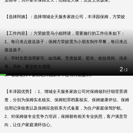
宠物等，另外要求保姆全天，照顾老人家，负责烹煮饭菜。

【选择阿姨】：选择增城全天服务家政公司，丰泽园保姆，方荣姣

【工作内容】：方荣姣受乌小姐聘请，需要施行的工作任务如下：

1、每日准点接送孩子：保姆方荣姣需为小朋友制作早餐，每日准点
接送孩子。

2、平时负责清理家宅，如洗碗、烹煮饭菜、熨衣、收拾房间、洗衣
等，另外，要定时大清理。

2
/
2
3、敬爱老人，要陪老人说家常，还有药物提示。

【丰泽园优势】：1、增城全天服务家政公司对保姆做到仔细背景调
查，分别为保姆实名核实、保姆犯罪档案核实、保姆健康评估、保姆
信用记录核查以及保姆应急联系方式备案，为住户家庭保驾护航。

2、对保姆做专业竞争力培训，保姆都有相关专业执照，客户满意导
向，让住户家庭满怀信心。
